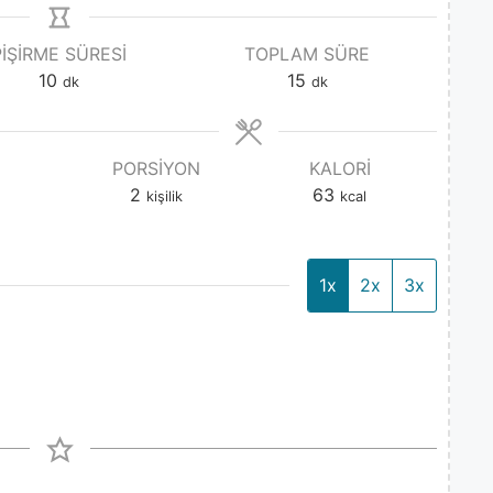
PIŞIRME SÜRESI
TOPLAM SÜRE
10
15
dk
dk
PORSIYON
KALORI
2
63
kişilik
kcal
1x
2x
3x