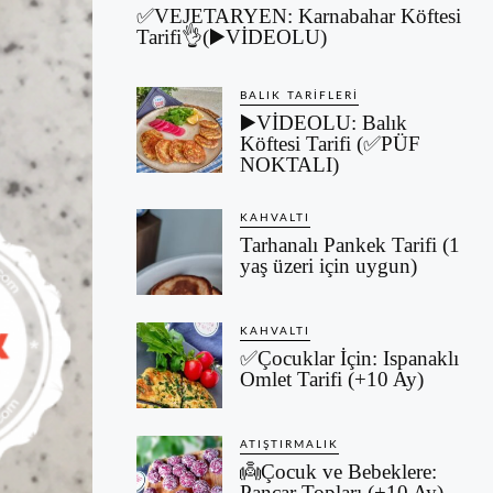
✅VEJETARYEN: Karnabahar Köftesi
Tarifi👌(▶️VİDEOLU)
BALIK TARIFLERI
▶️VİDEOLU: Balık
Köftesi Tarifi (✅PÜF
NOKTALI)
KAHVALTI
Tarhanalı Pankek Tarifi (1
yaş üzeri için uygun)
KAHVALTI
✅Çocuklar İçin: Ispanaklı
Omlet Tarifi (+10 Ay)
ATIŞTIRMALIK
👼Çocuk ve Bebeklere:
Pancar Topları (+10 Ay)