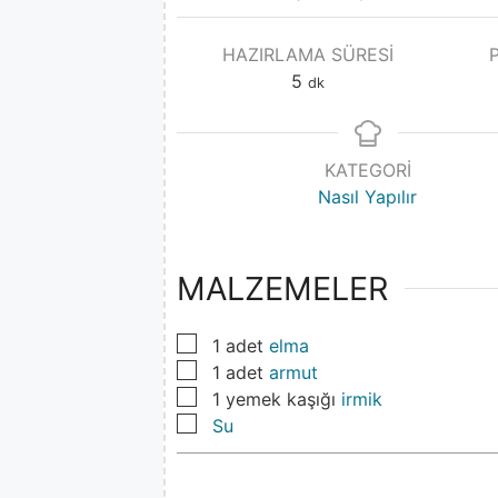
HAZIRLAMA SÜRESI
5
dk
KATEGORI
Nasıl Yapılır
MALZEMELER
▢
1
adet
elma
▢
1
adet
armut
▢
1
yemek kaşığı
irmik
▢
Su