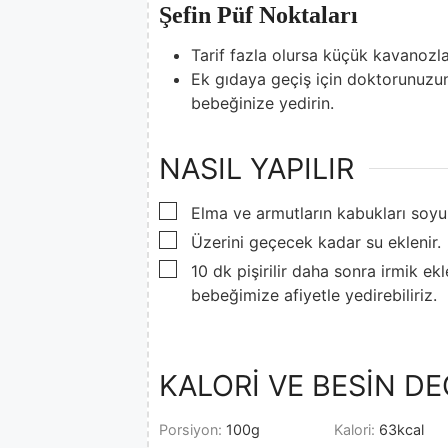
Şefin Püf Noktaları
Tarif fazla olursa küçük kavanozla
Ek gıdaya geçiş için doktorunuzun
bebeğinize yedirin.
NASIL YAPILIR
▢
Elma ve armutların kabukları soyu
▢
Üzerini geçecek kadar su eklenir.
▢
10 dk pişirilir daha sonra irmik ek
bebeğimize afiyetle yedirebiliriz.
KALORİ VE BESİN DE
Porsiyon:
100
g
Kalori:
63
kcal