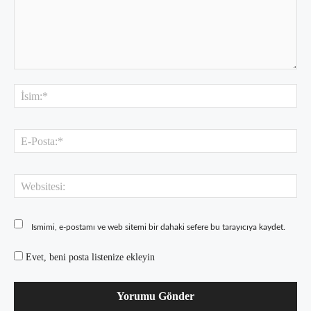
Yorum:
İsi
E-
Pos
Web
Ismimi, e-postamı ve web sitemi bir dahaki sefere bu tarayıcıya kaydet.
Evet, beni posta listenize ekleyin