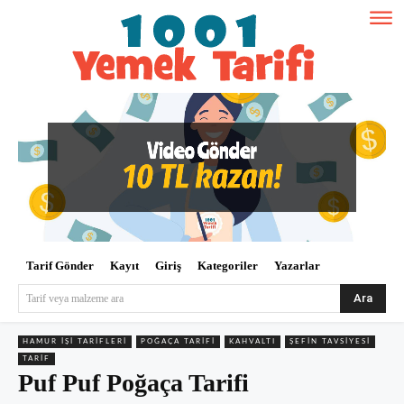
Tarif Gönder
Kayıt
Giriş
Kategoriler
Yazarlar
Ara
Tarif veya malzeme ara
HAMUR İŞI TARIFLERI
POĞAÇA TARIFI
KAHVALTI
ŞEFIN TAVSIYESI
TARIF
Puf Puf Poğaça Tarifi