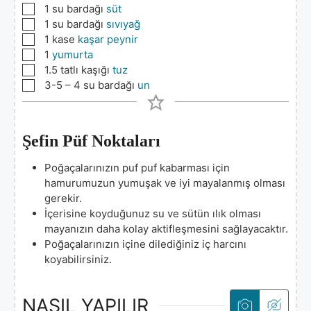
▢
1
su bardağı
süt
▢
1
su bardağı
sıvıyağ
▢
1
kase
kaşar peynir
▢
1
yumurta
▢
1.5
tatlı kaşığı
tuz
▢
3-5 – 4
su bardağı
un
Şefin Püf Noktaları
Poğaçalarınızın puf puf kabarması için
hamurumuzun yumuşak ve iyi mayalanmış olması
gerekir.
İçerisine koyduğunuz su ve sütün ılık olması
mayanızın daha kolay aktifleşmesini sağlayacaktır.
Poğaçalarınızın içine dilediğiniz iç harcını
koyabilirsiniz.
NASIL YAPILIR