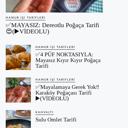
HAMUR İŞI TARIFLERI
✅MAYASIZ: Dereotlu Poğaça Tarifi
😍(▶️VİDEOLU)
HAMUR İŞI TARIFLERI
✅4 PÜF NOKTASIYLA:
Mayasız Kıyır Kıyır Poğaça
Tarifi
HAMUR İŞI TARIFLERI
✅Mayalamaya Gerek Yok‼️
Karaköy Poğaçası Tarifi
▶️(VİDEOLU)
KAHVALTI
Sulu Omlet Tarifi