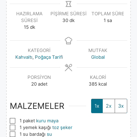
HAZIRLAMA
PIŞIRME SÜRESI
TOPLAM SÜRE
SÜRESI
30
dk
1
sa
15
dk
KATEGORI
MUTFAK
Kahvaltı
,
Poğaça Tarifi
Global
PORSIYON
KALORI
20
adet
385
kcal
MALZEMELER
1x
2x
3x
▢
1
paket
kuru maya
▢
1
yemek kaşığı
toz şeker
▢
1
su bardağı
su