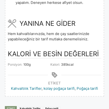
yapalım. Deneyen herkese afiyet olsun.
YANINA NE GİDER
Hem kahvaltılarınızda, hem de çay saatlerinizde
yapabileceğiniz bir tarif mutlaka denemelisiniz.
KALORİ VE BESİN DEĞERLERİ
Porsiyon:
100
g
Kalori:
385
kcal
ETIKET
Kahvaltılık Tarifler
,
kolay poğaça tarifi
,
Poğaça tarifi
ETIKET
Kahvaltılık Tarifler
Poğaça tarifi