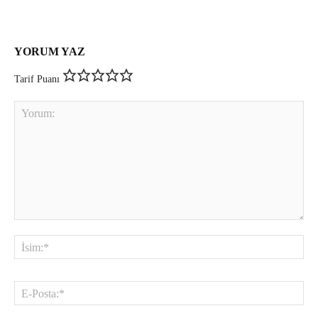
YORUM YAZ
Tarif Puanı
Yorum:
İsi
E-
Pos