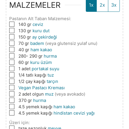
MALZEMELER
1x
2x
3x
Pastanın Alt Taban Malzemesi:
▢
140
gr
ceviz
▢
130
gr
kuru dut
▢
150
gr
ay çekirdeği
▢
70
gr
badem
(veya glutensiz yulaf unu)
▢
40
gr
ham kakao
▢
280- 290
gr
hurma
▢
60
gr
kuru üzüm
▢
1
adet
portakal suyu
▢
1/4
tatlı kaşığı
tuz
▢
1/2
çay kaşığı
tarçın
▢
Vegan Pastacı Kreması
▢
2
adet olgun
muz
(veya avokado)
▢
370
gr
hurma
▢
4.5
yemek kaşığı
ham kakao
▢
4.5
yemek kaşığı
hindistan cevizi yağı
Üzeri için:
▢
taze sezonluk
meyve