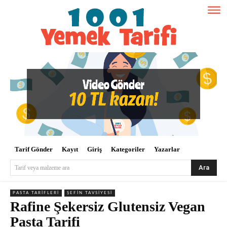
Tarif Gönder
Kayıt
Giriş
Kategoriler
Yazarlar
Ara
Tarif veya malzeme ara
PASTA TARIFLERI
ŞEFIN TAVSIYESI
Rafine Şekersiz Glutensiz Vegan
Pasta Tarifi