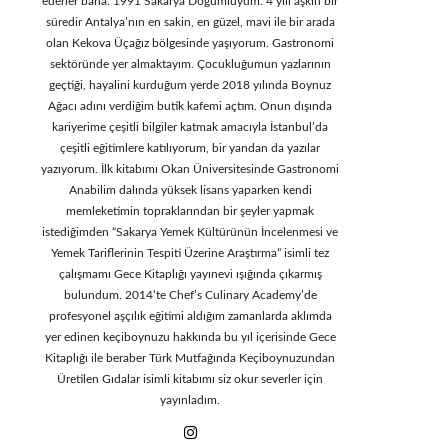
ederler bana. 1991 Sakarya Doğumluyum. 4 yılı aşkın bir
süredir Antalya’nın en sakin, en güzel, mavi ile bir arada
olan Kekova Üçağız bölgesinde yaşıyorum. Gastronomi
sektöründe yer almaktayım. Çocukluğumun yazlarının
geçtiği, hayalini kurduğum yerde 2018 yılında Boynuz
Ağacı adını verdiğim butik kafemi açtım. Onun dışında
kariyerime çeşitli bilgiler katmak amacıyla İstanbul’da
çeşitli eğitimlere katılıyorum, bir yandan da yazılar
yazıyorum. İlk kitabımı Okan Üniversitesinde Gastronomi
Anabilim dalında yüksek lisans yaparken kendi
memleketimin topraklarından bir şeyler yapmak
istediğimden “Sakarya Yemek Kültürünün İncelenmesi ve
Yemek Tariflerinin Tespiti Üzerine Araştırma” isimli tez
çalışmamı Gece Kitaplığı yayınevi ışığında çıkarmış
bulundum. 2014’te Chef’s Culinary Academy’de
profesyonel aşçılık eğitimi aldığım zamanlarda aklımda
yer edinen keçiboynuzu hakkında bu yıl içerisinde Gece
Kitaplığı ile beraber Türk Mutfağında Keçiboynuzundan
Üretilen Gıdalar isimli kitabımı siz okur severler için
yayınladım.