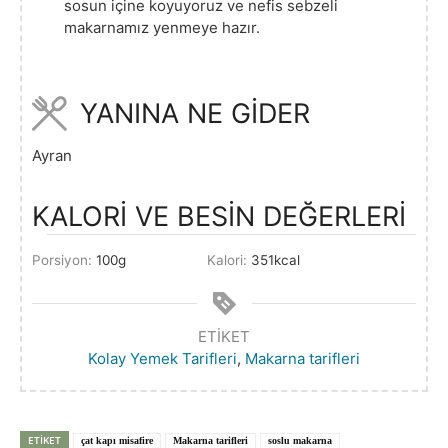
sosun içine koyuyoruz ve nefis sebzeli
makarnamız yenmeye hazır.
YANINA NE GİDER
Ayran
KALORİ VE BESİN DEĞERLERİ
Porsiyon:
100
g
Kalori:
351
kcal
ETIKET
Kolay Yemek Tarifleri
,
Makarna tarifleri
ETIKET
çat kapı misafire
Makarna tarifleri
soslu makarna