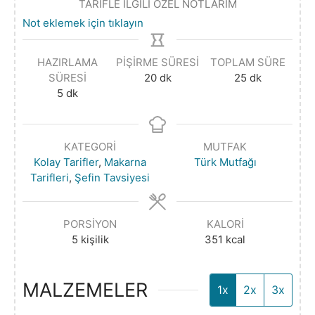
TARİFLE İLGİLİ ÖZEL NOTLARIM
Not eklemek için tıklayın
HAZIRLAMA
PIŞIRME SÜRESI
TOPLAM SÜRE
SÜRESI
20
dk
25
dk
5
dk
KATEGORI
MUTFAK
Kolay Tarifler
,
Makarna
Türk Mutfağı
Tarifleri
,
Şefin Tavsiyesi
PORSIYON
KALORI
5
kişilik
351
kcal
MALZEMELER
1x
2x
3x