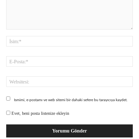
Yorum:
İsi
E-
Pos
Web
Ismimi, e-postamı ve web sitemi bir dahaki sefere bu tarayıcıya kaydet.
Evet, beni posta listenize ekleyin