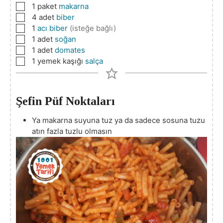
▢
1
paket
makarna
▢
4
adet
biber
▢
1
acı biber
(isteğe bağlı)
▢
1
adet
soğan
▢
1
adet
domates
▢
1
yemek kaşığı
salça
Şefin Püf Noktaları
Ya makarna suyuna tuz ya da sadece sosuna tuzu
atın fazla tuzlu olmasın