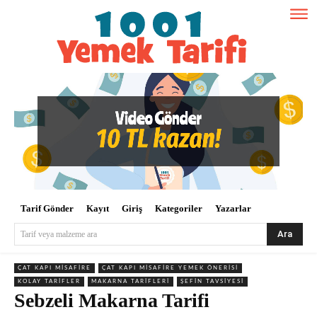
Tarif Gönder
Kayıt
Giriş
Kategoriler
Yazarlar
Ara
Tarif veya malzeme ara
ÇAT KAPI MISAFIRE
ÇAT KAPI MISAFIRE YEMEK ÖNERISI
KOLAY TARIFLER
MAKARNA TARIFLERI
ŞEFIN TAVSIYESI
Sebzeli Makarna Tarifi