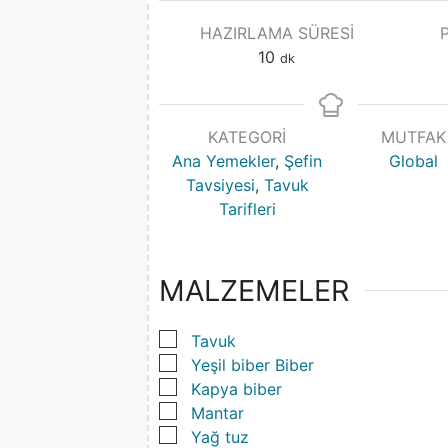
HAZIRLAMA SÜRESI
10
dk
KATEGORI
MUTFAK
Ana Yemekler
,
Şefin
Global
Tavsiyesi
,
Tavuk
Tarifleri
MALZEMELER
▢
Tavuk
▢
Yeşil biber Biber
▢
Kapya biber
▢
Mantar
▢
Yağ tuz