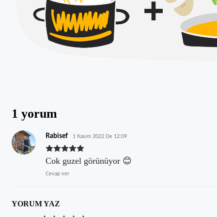
Paylaş
1 yorum
Rabisef
1 Kasım 2022 De 12:09
Cok guzel görünüyor 😊
Cevap ver
YORUM YAZ