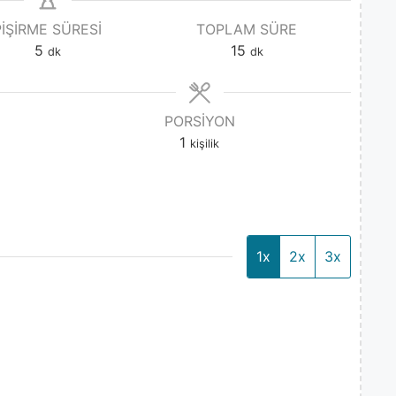
PIŞIRME SÜRESI
TOPLAM SÜRE
5
15
dk
dk
PORSIYON
1
kişilik
1x
2x
3x