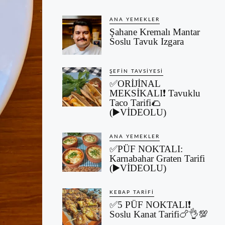
ANA YEMEKLER
Şahane Kremalı Mantar
Soslu Tavuk Izgara
ŞEFIN TAVSIYESI
✅ORİJİNAL
MEKSİKALI❗ Tavuklu
Taco Tarifi🌮
(▶️VİDEOLU)
ANA YEMEKLER
✅PÜF NOKTALI:
Karnabahar Graten Tarifi
(▶️VİDEOLU)
KEBAP TARIFI
✅5 PÜF NOKTALI❗
Soslu Kanat Tarifi🍗👌💯