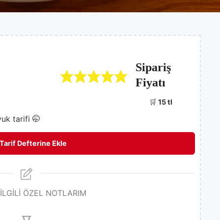
Sipariş
Fiyatı
🛒
15 tl
k tarifi 🤭
Tarif Defterine Ekle
 İLGİLİ ÖZEL NOTLARIM