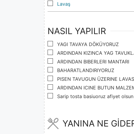
▢
Lavaş
NASIL YAPILIR
▢
YAGI TAVAYA DÖKÜYORUZ
▢
ARDINDAN KIZINCA YAG TAVUKL
▢
ARDINDAN BIBERLERI MANTARI
▢
BAHARATLANDIRIYORUZ
▢
PISEN TAVUGUN ÜZERINE LAVAS
▢
ARDINDAN ICINE BUTUN MALZE
▢
Sarip tosta basiuoruz afiyet olsun
YANINA NE GİDE