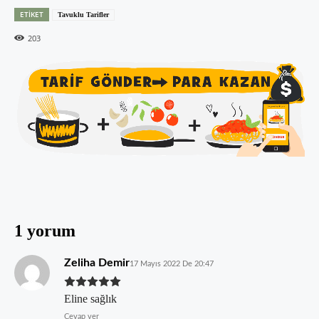
ETIKET
Tavuklu Tarifler
203
1 yorum
Zeliha Demir
17 Mayıs 2022 De 20:47
Eline sağlık
Cevap ver