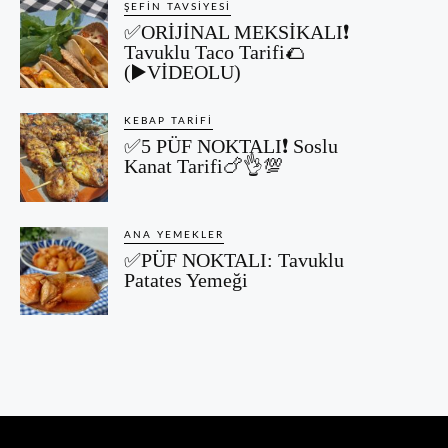
ŞEFIN TAVSIYESI
✅ORİJİNAL MEKSİKALI❗
Tavuklu Taco Tarifi🌮
(▶️VİDEOLU)
KEBAP TARIFI
✅5 PÜF NOKTALI❗ Soslu
Kanat Tarifi🍗👌💯
ANA YEMEKLER
✅PÜF NOKTALI: Tavuklu
Patates Yemeği