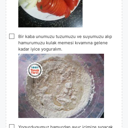
▢
Bir kaba unumuzu tuzumuzu ve suyumuzu alıp
hamurumuzu kulak memesi kıvamına gelene
kadar iyice yoguralım.
▢
Yogurdugumuz hamurdan avuç içimize sıgacak