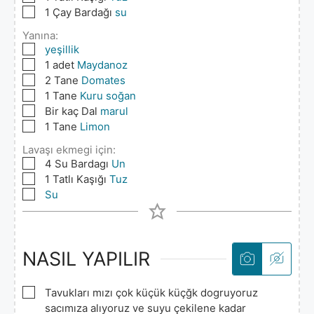
▢
1
Çay Bardağı
su
Yanına:
▢
yeşillik
▢
1
adet
Maydanoz
▢
2
Tane
Domates
▢
1
Tane
Kuru soğan
▢
Bir kaç Dal
marul
▢
1
Tane
Limon
Lavaşı ekmegi için:
▢
4
Su Bardagı
Un
▢
1
Tatlı Kaşığı
Tuz
▢
Su
NASIL YAPILIR
▢
Tavukları mızı çok küçük küçğk dogruyoruz
sacımıza alıyoruz ve suyu çekilene kadar