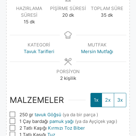
HAZIRLAMA
PIŞIRME SÜRESI
TOPLAM SÜRE
SÜRESI
20
dk
35
dk
15
dk
KATEGORI
MUTFAK
Tavuk Tarifleri
Mersin Mutfağı
PORSIYON
2
kişilik
MALZEMELER
1x
2x
3x
▢
250
gr
tavuk Göğsü
(ya da bir parça )
▢
1
Çay bardağı
pamuk yağı
(ya da Ayçiçek yagı)
▢
2
Tatlı Kaşığı
Kırmızı Toz Biber
▢
1
Tatlı Kaşığı
Tuz