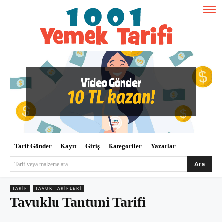
Tarif Gönder
Kayıt
Giriş
Kategoriler
Yazarlar
Ara
Tarif veya malzeme ara
TARIF
TAVUK TARIFLERI
Tavuklu Tantuni Tarifi