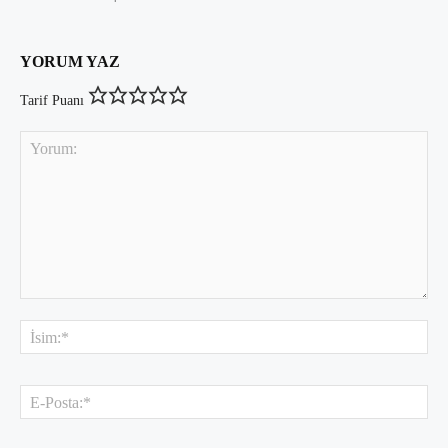
YORUM YAZ
Tarif Puanı
Yorum:
İsi
E-
Pos