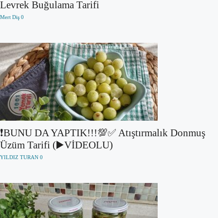
Levrek Buğulama Tarifi
Mert Diş
0
❗BUNU DA YAPTIK!!!💯✅ Atıştırmalık Donmuş
Üzüm Tarifi (▶️VİDEOLU)
YILDIZ TURAN
0