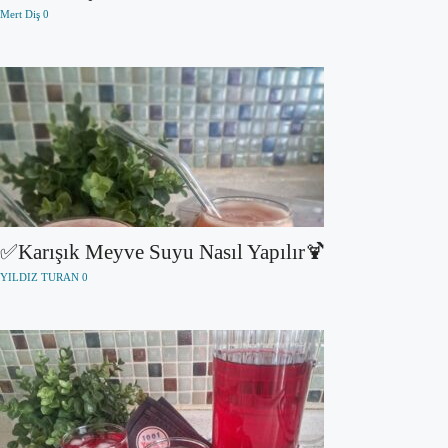
Mert Diş
0
✅Karışık Meyve Suyu Nasıl Yapılır🍹
YILDIZ TURAN
0