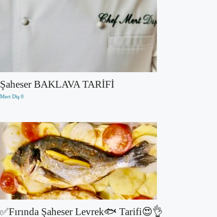
Şaheser BAKLAVA TARİFİ
Mert Diş
0
✅Fırında Şaheser Levrek🐟 Tarifi😍👌