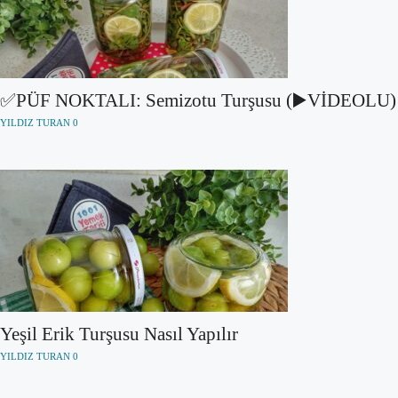
✅PÜF NOKTALI: Semizotu Turşusu (▶️VİDEOLU)
YILDIZ TURAN
0
Yeşil Erik Turşusu Nasıl Yapılır
YILDIZ TURAN
0