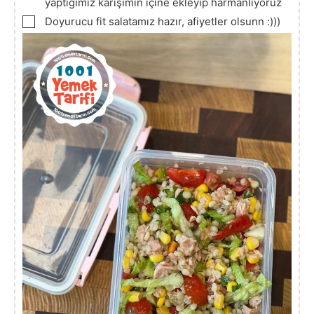
yaptığımız karışımın içine ekleyip harmanlıyoruz
▢
Doyurucu fit salatamız hazır, afiyetler olsunn :)))