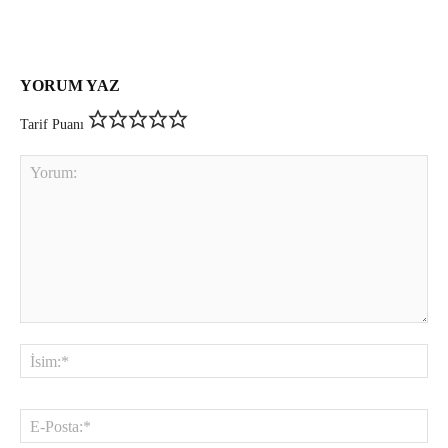
YORUM YAZ
Tarif Puanı
Yorum:
İsi
E-
Pos