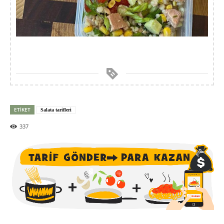
ETIKET
Salata tarifleri
337