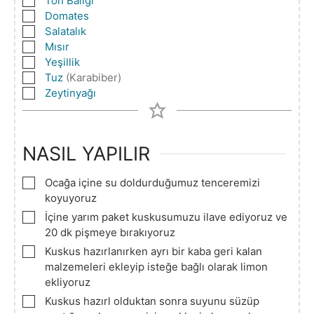
Ton Balığı
▢
Domates
▢
Salatalık
▢
Mısır
▢
Yeşillik
▢
Tuz
(Karabiber)
▢
Zeytinyağı
NASIL YAPILIR
▢
Ocağa içine su doldurduğumuz tenceremizi
koyuyoruz
▢
İçine yarım paket kuskusumuzu ilave ediyoruz ve
20 dk pişmeye bırakıyoruz
▢
Kuskus hazırlanırken ayrı bir kaba geri kalan
malzemeleri ekleyip isteğe bağlı olarak limon
ekliyoruz
▢
Kuskus hazırl olduktan sonra suyunu süzüp