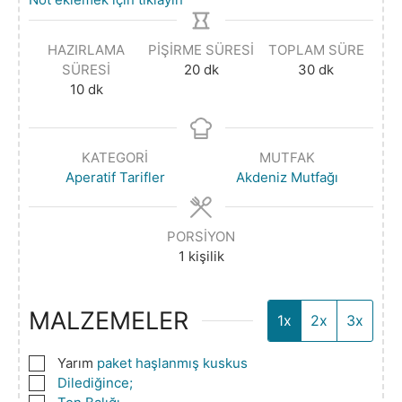
HAZIRLAMA
PIŞIRME SÜRESI
TOPLAM SÜRE
SÜRESI
20
dk
30
dk
10
dk
KATEGORI
MUTFAK
Aperatif Tarifler
Akdeniz Mutfağı
PORSIYON
1
kişilik
MALZEMELER
1x
2x
3x
▢
Yarım
paket haşlanmış kuskus
▢
Dilediğince;
▢