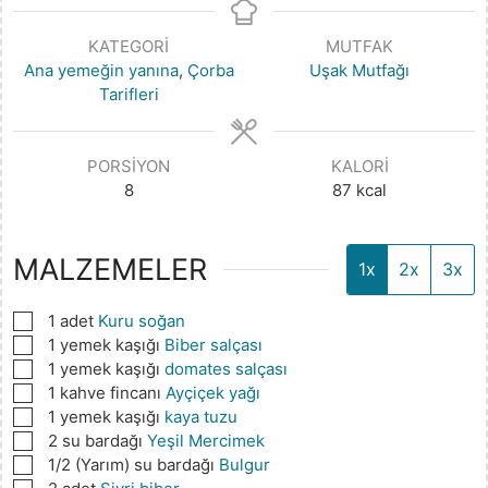
KATEGORI
MUTFAK
Ana yemeğin yanına
,
Çorba
Uşak Mutfağı
Tarifleri
PORSIYON
KALORI
8
87
kcal
MALZEMELER
1x
2x
3x
▢
1
adet
Kuru soğan
▢
1
yemek kaşığı
Biber salçası
▢
1
yemek kaşığı
domates salçası
▢
1
kahve fincanı
Ayçiçek yağı
▢
1
yemek kaşığı
kaya tuzu
▢
2
su bardağı
Yeşil Mercimek
▢
1/2
(Yarım) su bardağı
Bulgur
▢