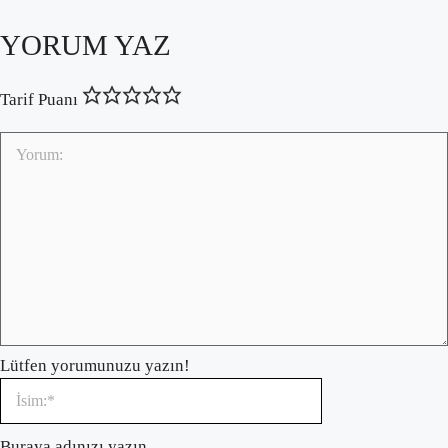
YORUM YAZ
Tarif Puanı
Lütfen yorumunuzu yazın!
İsim:*
Buraya adınızı yazın