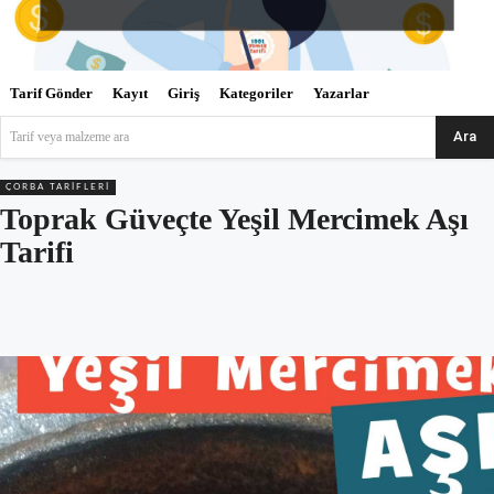
Tarif Gönder
Kayıt
Giriş
Kategoriler
Yazarlar
Ara
Tarif veya malzeme ara
ÇORBA TARIFLERI
Toprak Güveçte Yeşil Mercimek Aşı
Tarifi