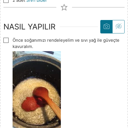
2 adet
Sivri biber
NASIL YAPILIR
▢
Önce soğanımızı rendeleyelim ve sıvı yağ ile güveçte
kavuralım.