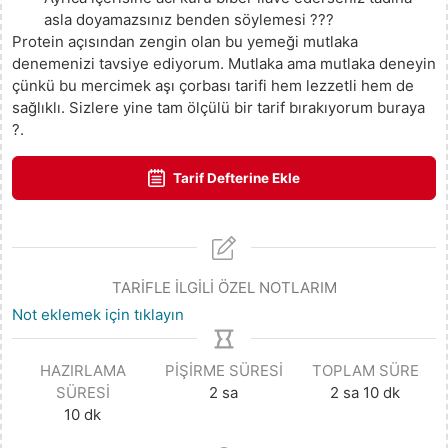
asla doyamazsınız benden söylemesi ???
Protein açısından zengin olan bu yemeği mutlaka
denemenizi tavsiye ediyorum. Mutlaka ama mutlaka deneyin
çünkü bu mercimek aşı çorbası tarifi hem lezzetli hem de
sağlıklı. Sizlere yine tam ölçülü bir tarif bırakıyorum buraya
?.
Tarif Defterine Ekle
TARİFLE İLGİLİ ÖZEL NOTLARIM
Not eklemek için tıklayın
HAZIRLAMA
PIŞIRME SÜRESI
TOPLAM SÜRE
SÜRESI
2
sa
2
sa
10
dk
10
dk