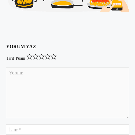
YORUM YAZ
Tarif Puanı
Yorum:
İsi