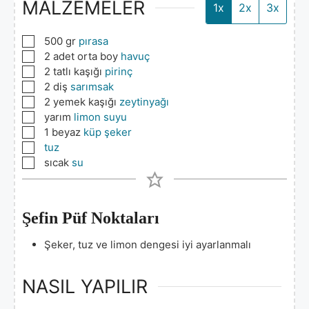
MALZEMELER
1x
2x
3x
▢
500
gr
pırasa
▢
2
adet orta boy
havuç
▢
2
tatlı kaşığı
pirinç
▢
2
diş
sarımsak
▢
2
yemek kaşığı
zeytinyağı
▢
yarım
limon suyu
▢
1
beyaz
küp şeker
▢
tuz
▢
sıcak
su
Şefin Püf Noktaları
Şeker, tuz ve limon dengesi iyi ayarlanmalı
NASIL YAPILIR