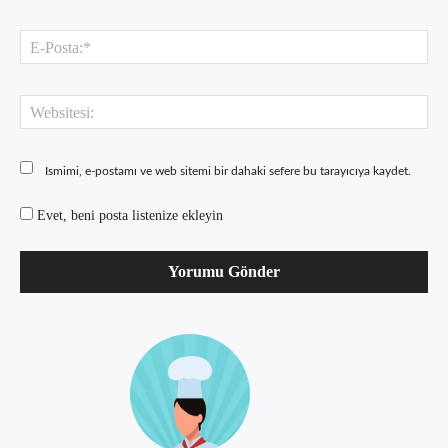
E-
Pos
Web
Ismimi, e-postamı ve web sitemi bir dahaki sefere bu tarayıcıya kaydet.
Evet, beni posta listenize ekleyin