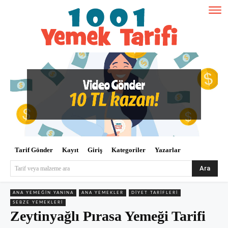
Tarif Gönder
Kayıt
Giriş
Kategoriler
Yazarlar
Ara
Tarif veya malzeme ara
ANA YEMEĞIN YANINA
ANA YEMEKLER
DIYET TARIFLERI
SEBZE YEMEKLERI
Zeytinyağlı Pırasa Yemeği Tarifi