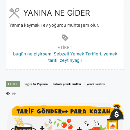
YANINA NE GİDER
Yanına kaymaklı ev yoğurdu muhteşem olur.
ETIKET
bugün ne pişirsem
,
Sebzeli Yemek Tarifleri
,
yemek
tarifi
,
zeytinyağlı
ETIKET
Bugün Ne Pişirsem
Sebzeli yemek tarifleri
yemek tarifleri
144