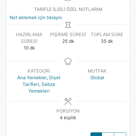
TARİFLE İLGİLİ ÖZEL NOTLARIM
Not eklemek için tıklayın
HAZIRLAMA
PIŞIRME SÜRESI
TOPLAM SÜRE
SÜRESI
25
dk
35
dk
10
dk
KATEGORI
MUTFAK
Ana Yemekler
,
Diyet
Global
Tarifleri
,
Sebze
Yemekleri
PORSIYON
4
kişilik