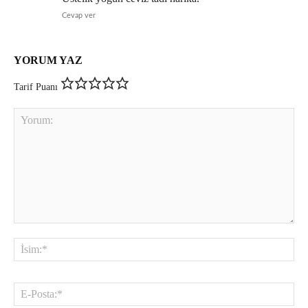
Cevap ver
YORUM YAZ
Tarif Puanı
Yorum:
İsi
E-
Pos