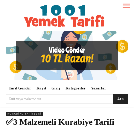
Tarif Gönder
Kayıt
Giriş
Kategoriler
Yazarlar
Ara
Tarif veya malzeme ara
KURABIYE TARIFLERI
✅3 Malzemeli Kurabiye Tarifi