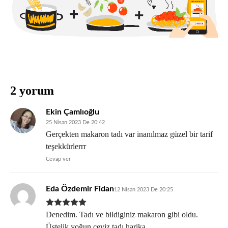
2 yorum
Ekin Çamlıoğlu
25 Nisan 2023 De 20:42
Gerçekten makaron tadı var inanılmaz güzel bir tarif
teşekkürlerrr
Cevap ver
Eda Özdemir Fidan
12 Nisan 2023 De 20:25
Denedim. Tadı ve bildiginiz makaron gibi oldu.
Üstelik yoğun ceviz tadı harika.