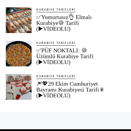
KURABIYE TARIFLERI
✅Yumurtasız👌 Elmalı
Kurabiye🍪 Tarifi
(▶️VİDEOLU)
KURABIYE TARIFLERI
✅PÜF NOKTALI: 🍪
Üzümlü Kurabiye Tarifi
(▶️VİDEOLU)
KURABIYE TARIFLERI
🎆💖29 Ekim Cumhuriyet
Bayramı Kurabiyesi Tarifi🎇
(▶️VİDEOLU)