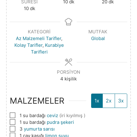
SÜRESI
10
dk
20
dk
10
dk
KATEGORI
MUTFAK
Az Malzemeli Tarifler
,
Global
Kolay Tarifler
,
Kurabiye
Tarifleri
PORSIYON
4
kişilik
MALZEMELER
1x
2x
3x
▢
1
su bardağı
ceviz
(iri kıyılmış )
▢
1
su bardağı
pudra şekeri
▢
3
yumurta sarısı
▢
1
çay kaşığı
limon suyu