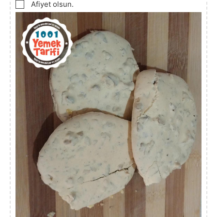
▢
Afiyet olsun.