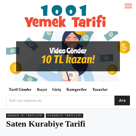
Tarif Gönder
Kayıt
Giriş
Kategoriler
Yazarlar
Ara
Tarif veya malzeme ara
HAMUR İŞI TARIFLERI
KURABIYE TARIFLERI
Saten Kurabiye Tarifi