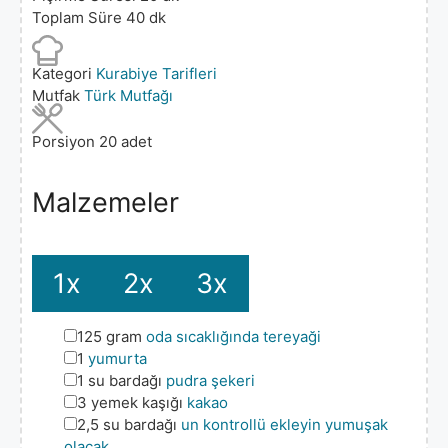
Toplam Süre
40
dk
Kategori
Kurabiye Tarifleri
Mutfak
Türk Mutfağı
Porsiyon
20
adet
Malzemeler
1x
2x
3x
▢
125
gram
oda sıcaklığında tereyaği
▢
1
yumurta
▢
1
su bardağı
pudra şekeri
▢
3
yemek kaşığı
kakao
▢
2,5
su bardağı
un kontrollü ekleyin yumuşak
olacak.