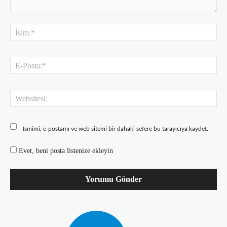
Yorum:
İsi
E-
Pos
Web
Ismimi, e-postamı ve web sitemi bir dahaki sefere bu tarayıcıya kaydet.
Evet, beni posta listenize ekleyin