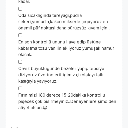
kadar.
▢
Oda sıcaklığında tereyağı,pudra
sekeri,yumurta,kakao mikserle çırpıyoruz en
önemli püf noktasi daha pürüzsüz kıvam için .
▢
En son kontrollü ununu ilave edip üstüne
kabartma tozu vanilin ekliyoruz yumuşak hamur
olacak.
▢
Ceviz buyuklugunde bezeler yapıp tepsiye
diziyoruz üzerine erittigimiz çikolatayı tatlı
kaşığıyla yayıyoruz.
▢
Fırınımizi 180 derece 15-20dakika kontrollu
pişecek çok pisirmeyiniz..Deneyenlere şimdiden
afiyet olsun.😉