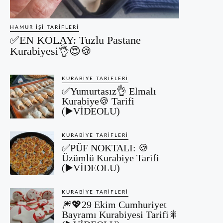
HAMUR İŞI TARIFLERI
✅EN KOLAY: Tuzlu Pastane
Kurabiyesi👌😍🍪
KURABIYE TARIFLERI
✅Yumurtasız👌 Elmalı
Kurabiye🍪 Tarifi
(▶️VİDEOLU)
KURABIYE TARIFLERI
✅PÜF NOKTALI: 🍪
Üzümlü Kurabiye Tarifi
(▶️VİDEOLU)
KURABIYE TARIFLERI
🎆💖29 Ekim Cumhuriyet
Bayramı Kurabiyesi Tarifi🎇