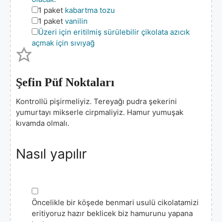
▢
1
paket
kabartma tozu
▢
1
paket
vanilin
▢
Üzeri için eritilmiş sürülebilir çikolata azıcık
açmak için sıvıyağ
Şefin Püf Noktaları
Kontrollü pişirmeliyiz.
Tereyağı pudra şekerini
yumurtayı mikserle cirpmaliyiz.
Hamur yumuşak
kıvamda olmalı.
Nasıl yapılır
▢
Öncelikle bir köşede benmari usulü cikolatamizi
eritiyoruz hazır beklicek biz hamurunu yapana