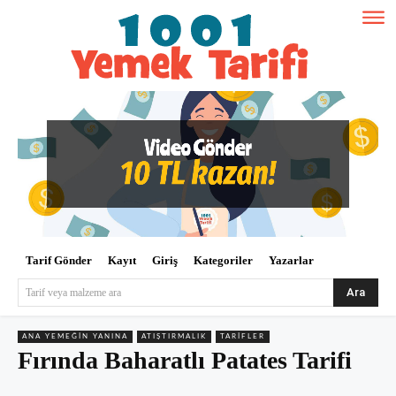
Tarif Gönder
Kayıt
Giriş
Kategoriler
Yazarlar
Ara
Tarif veya malzeme ara
ANA YEMEĞIN YANINA
ATIŞTIRMALIK
TARIFLER
Fırında Baharatlı Patates Tarifi