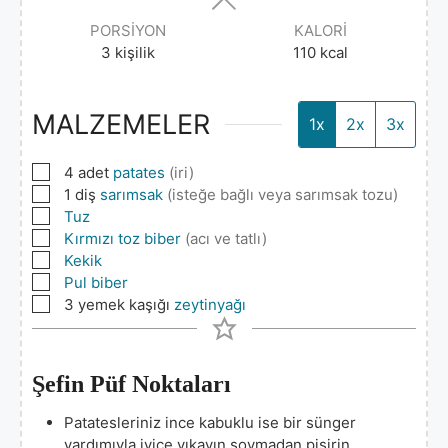
PORSIYON
KALORI
3
kişilik
110
kcal
MALZEMELER
1x
2x
3x
▢
4
adet
patates
(iri)
▢
1
diş
sarımsak
(isteğe bağlı veya sarımsak tozu)
▢
Tuz
▢
Kırmızı toz biber
(acı ve tatlı)
▢
Kekik
▢
Pul biber
▢
3
yemek kaşığı
zeytinyağı
Şefin Püf Noktaları
Patatesleriniz ince kabuklu ise bir sünger
yardımıyla iyice yıkayın soymadan pişirin.