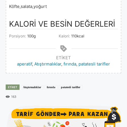
Köfte,salata,yoğurt
KALORİ VE BESİN DEĞERLERİ
Porsiyon:
100
g
Kalori:
110
kcal
ETIKET
aperatif
,
Atıştırmalıklar
,
fırında
,
patatesli tarifler
ETIKET
Atıştırmalıklar
fırında
patatesli tarifler
163