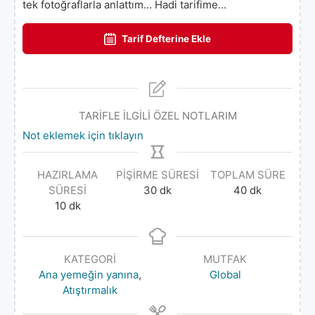
tek fotoğraflarla anlattım… Hadi tarifime…
Tarif Defterine Ekle
TARİFLE İLGİLİ ÖZEL NOTLARIM
Not eklemek için tıklayın
HAZIRLAMA
PIŞIRME SÜRESI
TOPLAM SÜRE
SÜRESI
30
dk
40
dk
10
dk
KATEGORI
MUTFAK
Ana yemeğin yanına
,
Global
Atıştırmalık