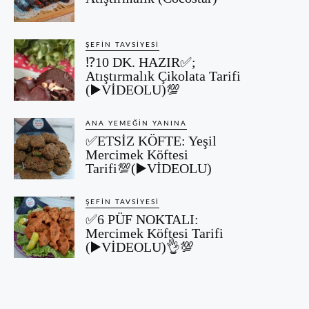
ŞEFIN TAVSIYESI
⁉️10 DK. HAZIR✅;
Atıştırmalık Çikolata Tarifi
(▶️VİDEOLU)💯
ANA YEMEĞIN YANINA
✅ETSİZ KÖFTE: Yeşil
Mercimek Köftesi
Tarifi💯(▶️VİDEOLU)
ŞEFIN TAVSIYESI
✅6 PÜF NOKTALI:
Mercimek Köftesi Tarifi
(▶️VİDEOLU)👌💯