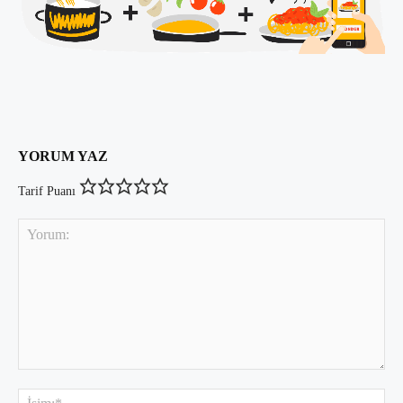
YORUM YAZ
Tarif Puanı
Yorum:
İsi