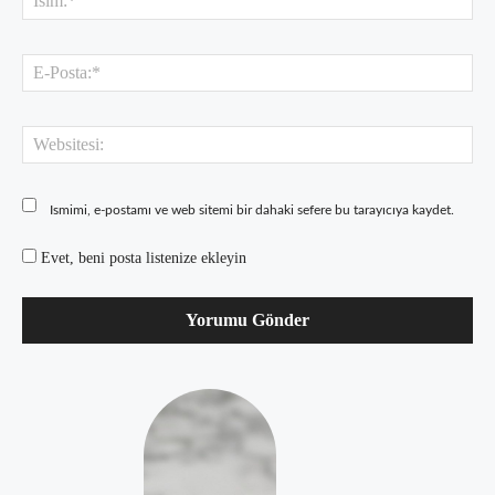
E-
Pos
Web
Ismimi, e-postamı ve web sitemi bir dahaki sefere bu tarayıcıya kaydet.
Evet, beni posta listenize ekleyin