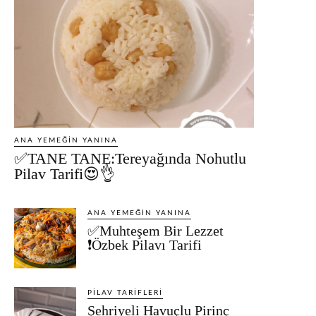
ANA YEMEĞIN YANINA
✅TANE TANE:Tereyağında Nohutlu
Pilav Tarifi😍👌
ANA YEMEĞIN YANINA
✅Muhteşem Bir Lezzet
❗Özbek Pilavı Tarifi
PILAV TARIFLERI
Şehriyeli Havuçlu Pirinç