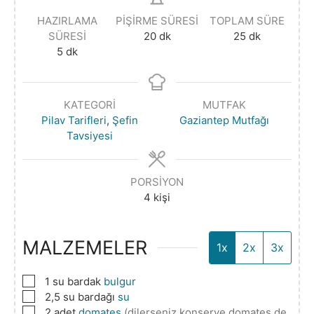
HAZIRLAMA
PIŞIRME SÜRESI
TOPLAM SÜRE
SÜRESI
20
dk
25
dk
5
dk
KATEGORI
MUTFAK
Pilav Tarifleri
,
Şefin
Gaziantep Mutfağı
Tavsiyesi
PORSIYON
4
kişi
MALZEMELER
1x
2x
3x
▢
1
su bardak
bulgur
▢
2,5
su bardağı
su
▢
2
adet
domates
(dilerseniz konserve domates de