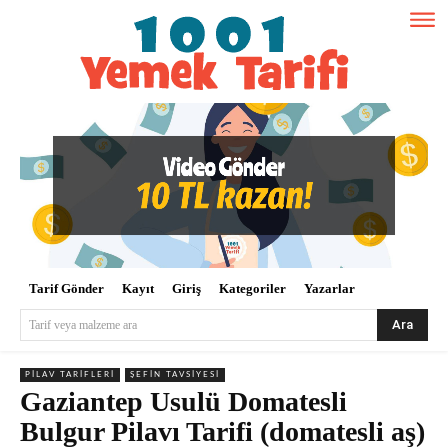
Tarif Gönder
Kayıt
Giriş
Kategoriler
Yazarlar
Ara
Tarif veya malzeme ara
PILAV TARIFLERI
ŞEFIN TAVSIYESI
Gaziantep Usulü Domatesli
Bulgur Pilavı Tarifi (domatesli aş)