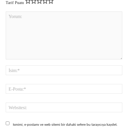
Tarif Puanı
Yorum:
İsi
E-
Pos
Web
Ismimi, e-postamı ve web sitemi bir dahaki sefere bu tarayıcıya kaydet.