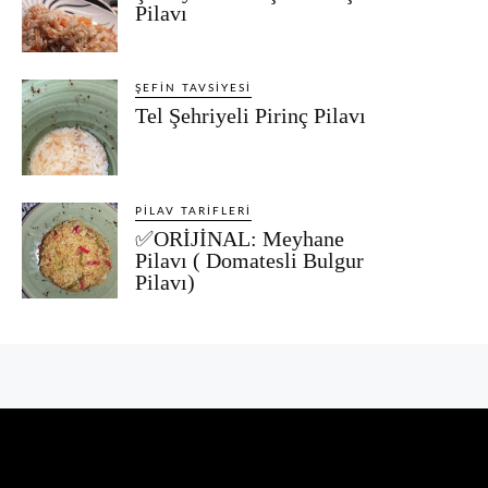
Pilavı
ŞEFIN TAVSIYESI
Tel Şehriyeli Pirinç Pilavı
PILAV TARIFLERI
✅ORİJİNAL: Meyhane
Pilavı ( Domatesli Bulgur
Pilavı)