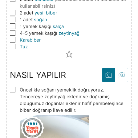
kullanabilirsiniz)
▢
2
adet
yeşil biber
▢
1
adet
soğan
▢
1
yemek kaşığı
salça
▢
4-5
yemek kaşığı
zeytinyağ
▢
Karabiber
▢
Tuz
NASIL YAPILIR
▢
Öncelikle soğanı yemeklik doğruyoruz.
Tencereye zeytinyağ eklenir ve doğramış
olduğumuz doğanlar eklenir hafif pembeleşince
biber doğranıp ilave edilir.