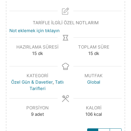
TARİFLE İLGİLİ ÖZEL NOTLARIM
Not eklemek için tıklayın
HAZIRLAMA SÜRESI
TOPLAM SÜRE
15
dk
15
dk
KATEGORI
MUTFAK
Özel Gün & Davetler
,
Tatlı
Global
Tarifleri
PORSIYON
KALORI
9
adet
106
kcal