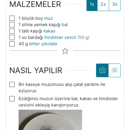
MALZEMELER
1x
2x
3x
▢
1
büyük boy
muz
▢
1
silme yemek kaşığı
bal
▢
1
tatlı kaşığı
kakao
▢
1
su bardağı
hindistan cevizi
(50 g)
▢
40
g
bitter çikolata
NASIL YAPILIR
▢
Bir kaseye muzumuzu alıp çatal yardımı ile
eziyoruz.
▢
Ezdiğimiz muzun üzerine bal, kakao ve hindistan
cevizini ekleyip karıştırıyoruz.