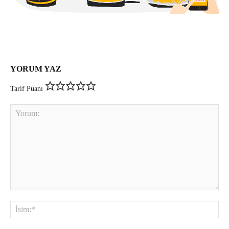
YORUM YAZ
Tarif Puanı
Yorum:
İsi