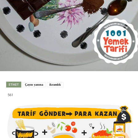
ETIKET
Çayın yanına
ikramlık
561