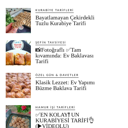
KURABIYE TARIFLERI
Bayatlamayan Çekirdekli
Tuzlu Kurabiye Tarifi
ŞEFIN TAVSIYESI
📸Fotoğraflı ✅Tam
kıvamında: Ev Baklavası
Tarifi
ÖZEL GÜN & DAVETLER
Klasik Lezzet: Ev Yapımı
Büzme Baklava Tarifi
HAMUR İŞI TARIFLERI
✅EN KOLAY❗ UN
KURABİYESİ TARİFİ👌
(▶️VİDEOLU)