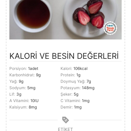
KALORİ VE BESİN DEĞERLERİ
Porsiyon:
1
adet
Kalori:
106
kcal
Karbonhidrat:
9
g
Protein:
1
g
Yağ:
9
g
Doymuş Yağ:
7
g
Sodyum:
5
mg
Potasyum:
148
mg
Lif:
3
g
Şeker:
5
g
A Vitamini:
10
IU
C Vitamini:
1
mg
Kalsiyum:
8
mg
Demir:
1
mg
ETIKET