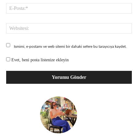
E-
Pos
Web
Ismimi, e-postamı ve web sitemi bir dahaki sefere bu tarayıcıya kaydet.
Evet, beni posta listenize ekleyin