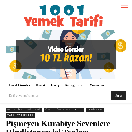
Tarif Gönder
Kayıt
Giriş
Kategoriler
Yazarlar
Ara
Tarif veya malzeme ara
KURABIYE TARIFLERI
ÖZEL GÜN & DAVETLER
TARIFLER
TATLI TARIFLERI
Pişmeyen Kurabiye Sevenlere