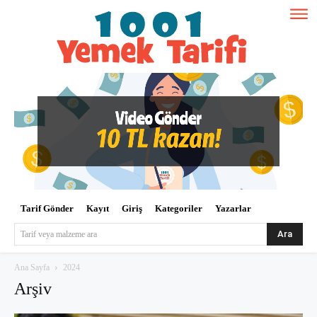
Tarif Gönder
Kayıt
Giriş
Kategoriler
Yazarlar
Ara
Tarif veya malzeme ara
Ana Sayfa
2024
Arşiv