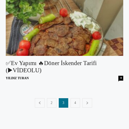
✅Ev Yapımı 🔥Döner İskender Tarifi
(▶️VİDEOLU)
YILDIZ TURAN
0
2
3
4