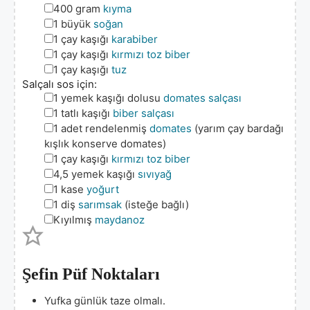
▢
400
gram
kıyma
▢
1
büyük
soğan
▢
1
çay kaşığı
karabiber
▢
1
çay kaşığı
kırmızı toz biber
▢
1
çay kaşığı
tuz
Salçalı sos için:
▢
1
yemek kaşığı dolusu
domates salçası
▢
1
tatlı kaşığı
biber salçası
▢
1
adet rendelenmiş
domates
(yarım çay bardağı
kışlık konserve domates)
▢
1
çay kaşığı
kırmızı toz biber
▢
4,5
yemek kaşığı
sıvıyağ
▢
1
kase
yoğurt
▢
1
diş
sarımsak
(isteğe bağlı)
▢
Kıyılmış
maydanoz
Şefin Püf Noktaları
Yufka günlük taze olmalı.