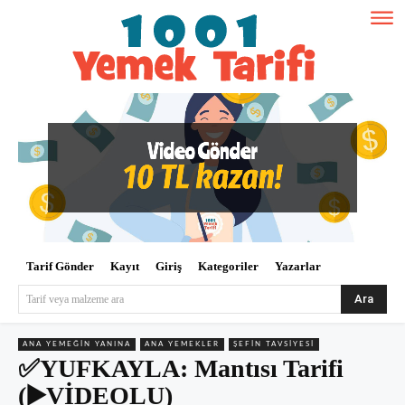
Tarif Gönder
Kayıt
Giriş
Kategoriler
Yazarlar
Ara
Tarif veya malzeme ara
ANA YEMEĞIN YANINA
ANA YEMEKLER
ŞEFIN TAVSIYESI
✅YUFKAYLA: Mantısı Tarifi
(▶️VİDEOLU)