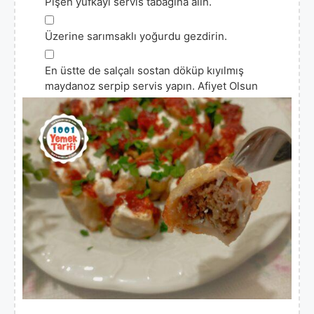
Pişen yufkayı servis tabağına alın.
▢
Üzerine sarımsaklı yoğurdu gezdirin.
▢
En üstte de salçalı sostan döküp kıyılmış
maydanoz serpip servis yapın. Afiyet Olsun