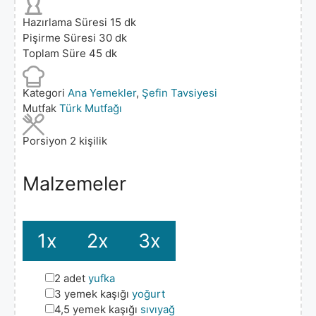
Hazırlama Süresi
15
dk
Pişirme Süresi
30
dk
Toplam Süre
45
dk
Kategori
Ana Yemekler
,
Şefin Tavsiyesi
Mutfak
Türk Mutfağı
Porsiyon
2
kişilik
Malzemeler
1x
2x
3x
▢
2
adet
yufka
▢
3
yemek kaşığı
yoğurt
▢
4,5
yemek kaşığı
sıvıyağ