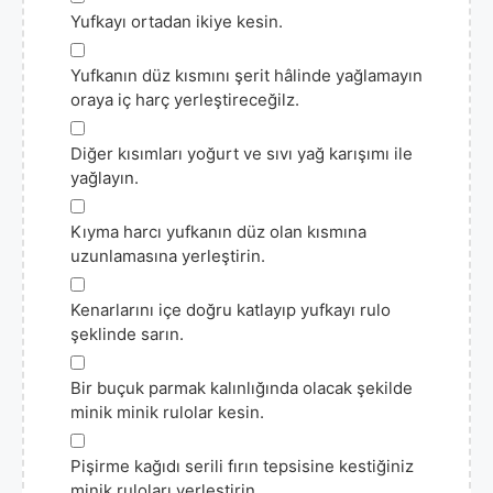
Yufkayı ortadan ikiye kesin.
▢
Yufkanın düz kısmını şerit hâlinde yağlamayın
oraya iç harç yerleştireceğilz.
▢
Diğer kısımları yoğurt ve sıvı yağ karışımı ile
yağlayın.
▢
Kıyma harcı yufkanın düz olan kısmına
uzunlamasına yerleştirin.
▢
Kenarlarını içe doğru katlayıp yufkayı rulo
şeklinde sarın.
▢
Bir buçuk parmak kalınlığında olacak şekilde
minik minik rulolar kesin.
▢
Pişirme kağıdı serili fırın tepsisine kestiğiniz
minik ruloları yerleştirin.