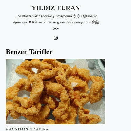
YILDIZ TURAN
... Mutfakta vakit geçirmeyi seviyorum 😍😍 Oğluna ve
eşine aşık ❤ Kahve olmadan güne başlayamıyorum 🤗🤗
☕☕
Benzer Tarifler
ANA YEMEĞIN YANINA