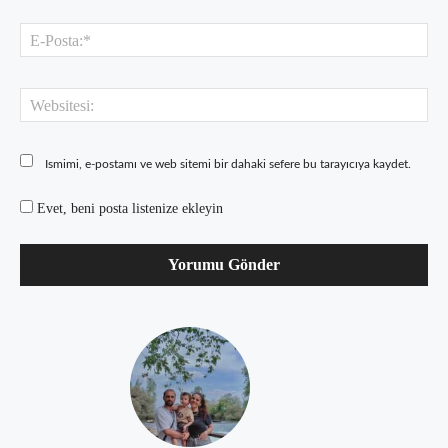
E-
Pos
Web
Ismimi, e-postamı ve web sitemi bir dahaki sefere bu tarayıcıya kaydet.
Evet, beni posta listenize ekleyin