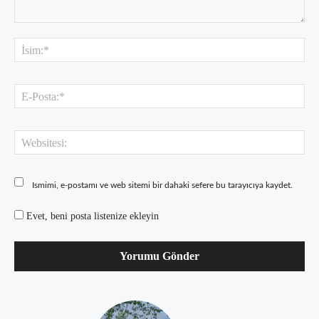
Yorum:
İsi
E-
Pos
Web
Ismimi, e-postamı ve web sitemi bir dahaki sefere bu tarayıcıya kaydet.
Evet, beni posta listenize ekleyin