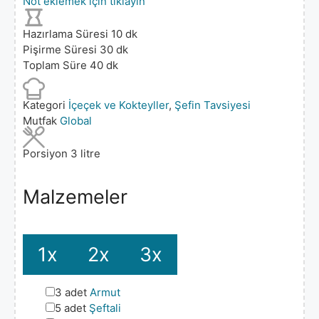
Not eklemek için tıklayın
Hazırlama Süresi
10
dk
Pişirme Süresi
30
dk
Toplam Süre
40
dk
Kategori
İçeçek ve Kokteyller
,
Şefin Tavsiyesi
Mutfak
Global
Porsiyon
3
litre
Malzemeler
1x
2x
3x
▢
3
adet
Armut
▢
5
adet
Şeftali