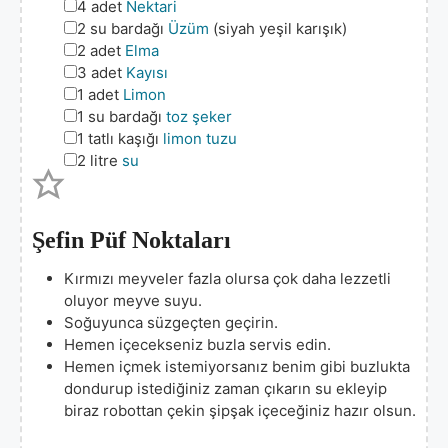
▢
4
adet
Nektari
▢
2
su bardağı
Üzüm
(siyah yeşil karışık)
▢
2
adet
Elma
▢
3
adet
Kayısı
▢
1
adet
Limon
▢
1
su bardağı
toz şeker
▢
1
tatlı kaşığı
limon tuzu
▢
2
litre
su
Şefin Püf Noktaları
Kırmızı meyveler fazla olursa çok daha lezzetli
oluyor meyve suyu.
Soğuyunca süzgeçten geçirin.
Hemen içecekseniz buzla servis edin.
Hemen içmek istemiyorsanız benim gibi buzlukta
dondurup istediğiniz zaman çıkarın su ekleyip
biraz robottan çekin şipşak içeceğiniz hazır olsun.