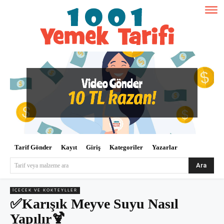
Tarif Gönder
Kayıt
Giriş
Kategoriler
Yazarlar
Ara
Tarif veya malzeme ara
İÇECEK VE KOKTEYLLER
✅Karışık Meyve Suyu Nasıl
Yapılır🍹