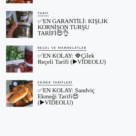
TARIF
✅EN GARANTİLİ: KIŞLIK
KORNİŞON TURŞU
TARİFİ😍👌
REÇEL VE MARMELATLAR
✅EN KOLAY: 🍓Çilek
Reçeli Tarifi (▶️VİDEOLU)
EKMEK TARIFLERI
✅EN KOLAY: Sandviç
Ekmeği Tarifi😍
(▶️VİDEOLU)