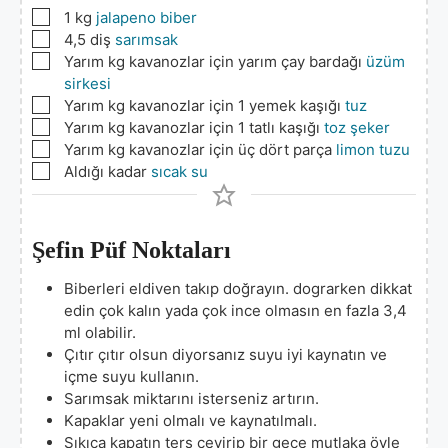
▢
1
kg
jalapeno biber
▢
4,5
diş
sarımsak
▢
Yarım kg kavanozlar için yarım çay bardağı
üzüm
sirkesi
▢
Yarım kg kavanozlar için 1 yemek kaşığı
tuz
▢
Yarım kg kavanozlar için 1 tatlı kaşığı
toz şeker
▢
Yarım kg kavanozlar için üç dört parça
limon tuzu
▢
Aldığı kadar
sıcak su
Şefin Püf Noktaları
Biberleri eldiven takıp doğrayın. dograrken dikkat
edin çok kalın yada çok ince olmasın en fazla 3,4
ml olabilir.
Çıtır çıtır olsun diyorsanız suyu iyi kaynatın ve
içme suyu kullanın.
Sarımsak miktarını isterseniz artırın.
Kapaklar yeni olmalı ve kaynatılmalı.
Sıkıca kapatın ters çevirip bir gece mutlaka öyle