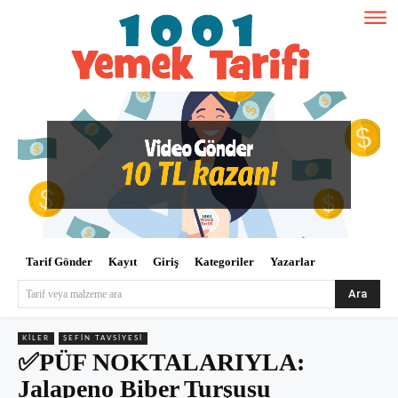
Tarif Gönder
Kayıt
Giriş
Kategoriler
Yazarlar
Ara
Tarif veya malzeme ara
KILER
ŞEFIN TAVSIYESI
✅PÜF NOKTALARIYLA:
Jalapeno Biber Turşusu