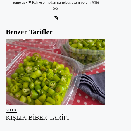
eşine aşık ❤ Kahve olmadan güne başlayamıyorum 🤗🤗
☕☕
Benzer Tarifler
KILER
KIŞLIK BİBER TARİFİ