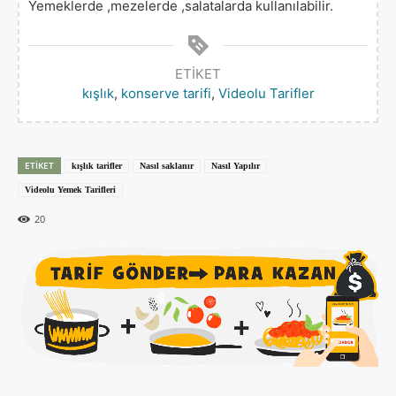
Yemeklerde ,mezelerde ,salatalarda kullanılabilir.
ETIKET
kışlık
,
konserve tarifi
,
Videolu Tarifler
ETIKET
kışlık tarifler
Nasıl saklanır
Nasıl Yapılır
Videolu Yemek Tarifleri
20