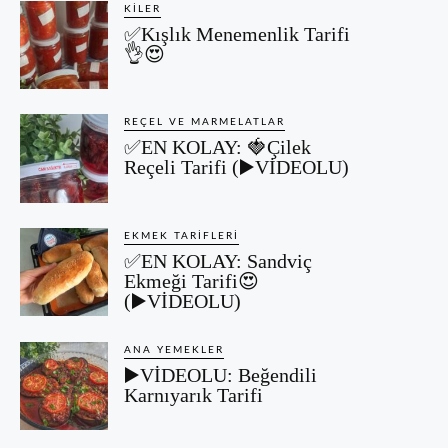
KILER
✅Kışlık Menemenlik Tarifi
👌😍
REÇEL VE MARMELATLAR
✅EN KOLAY: 🍓Çilek
Reçeli Tarifi (▶️VİDEOLU)
EKMEK TARIFLERI
✅EN KOLAY: Sandviç
Ekmeği Tarifi😍
(▶️VİDEOLU)
ANA YEMEKLER
▶️VİDEOLU: Beğendili
Karnıyarık Tarifi