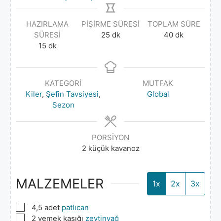
HAZIRLAMA
PIŞIRME SÜRESI
TOPLAM SÜRE
SÜRESI
25
dk
40
dk
15
dk
KATEGORI
MUTFAK
Kiler
,
Şefin Tavsiyesi
,
Global
Sezon
PORSIYON
2
küçük kavanoz
MALZEMELER
1x
2x
3x
▢
4,5
adet
patlıcan
▢
2
yemek kaşığı
zeytinyağ