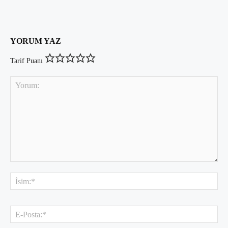
YORUM YAZ
Tarif Puanı
Yorum:
İsi
E-
Pos