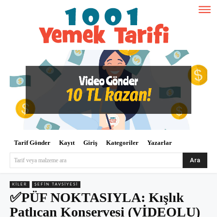
Tarif Gönder
Kayıt
Giriş
Kategoriler
Yazarlar
Ara
Tarif veya malzeme ara
KILER
ŞEFIN TAVSIYESI
✅PÜF NOKTASIYLA: Kışlık
Patlıcan Konservesi (VİDEOLU)