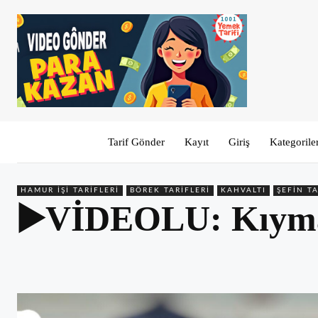
Tarif Gönder
Kayıt
Giriş
Kategorile
HAMUR İŞI TARIFLERI
BÖREK TARIFLERI
KAHVALTI
ŞEFIN TA
▶️VİDEOLU: Kıymal