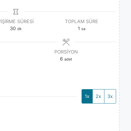
PIŞIRME SÜRESI
TOPLAM SÜRE
30
1
dk
sa
PORSIYON
6
adet
1x
2x
3x