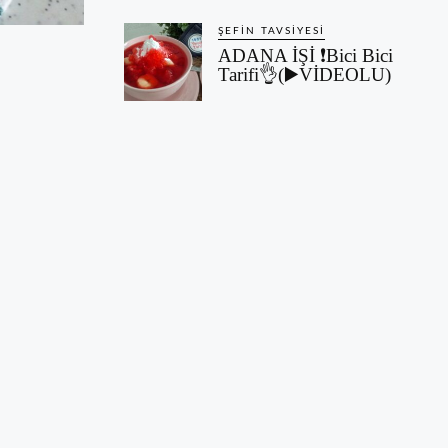
ŞEFIN TAVSIYESI
ADANA İŞİ ❗Bici Bici
Tarifi👌(▶️VİDEOLU)