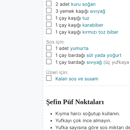
▢
2
adet
kuru soğan
▢
3
yemek kaşığı
sıvıyağ
▢
1
çay kaşığı
tuz
▢
1
çay kaşığı
karabiber
▢
1
çay kaşığı
kırmızı toz biber
Sos için:
▢
1
adet
yumurta
▢
1
çay bardağı
süt yada yoğurt
▢
1
çay bardağı
sıvıyağ
(üç yufkaya 
Üzeri için:
▢
Kalan sos ve susam
Şefin Püf Noktaları
Kıyma harcı soğutup kullanın.
Yufkayı çok ince almayın.
Yufka sayısına göre sos miktarı değ