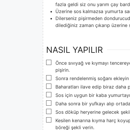
fazla geldi siz onu yarım çay barda
Üzerine sos kalmazsa yumurta sarıs
Dilerseniz pişirmeden dondurucud
dilediğiniz zaman çıkarıp üzerine s
NASIL YAPILIR
▢
Önce sıvıyağ ve kıymayı tencerey
pişirin.
▢
Sonra rendelenmiş soğanı ekleyin
▢
Baharatları ilave edip biraz daha p
▢
Sos için uygun bir kaba yumurtayı 
▢
Daha sonra bir yufkayı alıp ortada
▢
Sos döküp heryerine gelecek şekil
▢
Kesilen kenarına kıyma harç koyup 
böreği şekli verin.