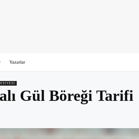
r
Yazarlar
VSIYESI
ı Gül Böreği Tarifi