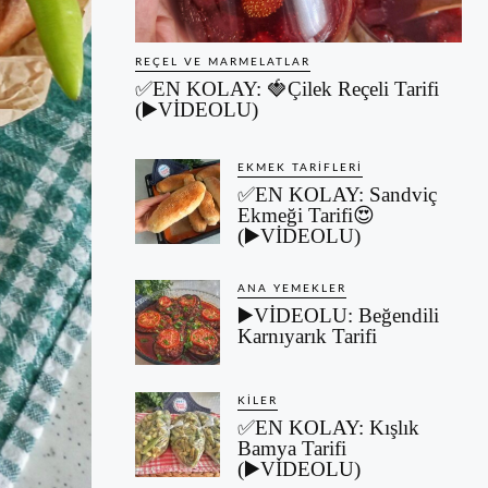
REÇEL VE MARMELATLAR
✅EN KOLAY: 🍓Çilek Reçeli Tarifi
(▶️VİDEOLU)
EKMEK TARIFLERI
✅EN KOLAY: Sandviç
Ekmeği Tarifi😍
(▶️VİDEOLU)
ANA YEMEKLER
▶️VİDEOLU: Beğendili
Karnıyarık Tarifi
KILER
✅EN KOLAY: Kışlık
Bamya Tarifi
(▶️VİDEOLU)