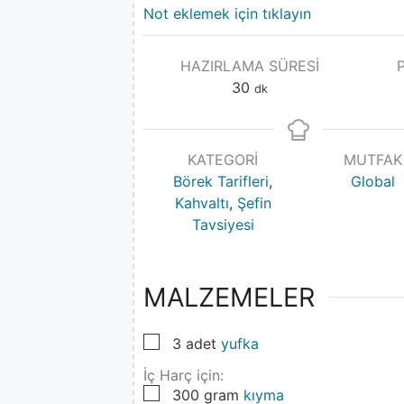
Not eklemek için tıklayın
HAZIRLAMA SÜRESI
30
dk
KATEGORI
MUTFAK
Börek Tarifleri
,
Global
Kahvaltı
,
Şefin
Tavsiyesi
MALZEMELER
▢
3
adet
yufka
İç Harç için:
▢
300
gram
kıyma