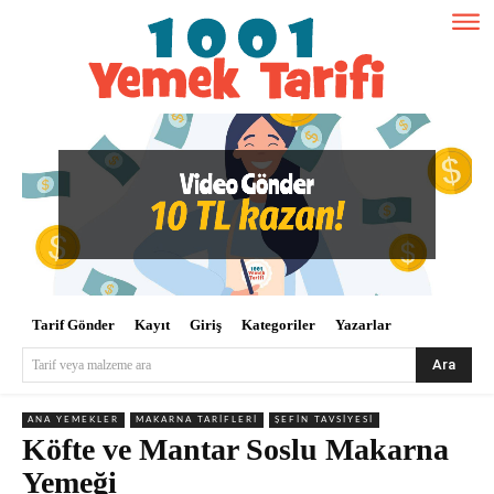
Tarif Gönder
Kayıt
Giriş
Kategoriler
Yazarlar
Ara
Tarif veya malzeme ara
ANA YEMEKLER
MAKARNA TARIFLERI
ŞEFIN TAVSIYESI
Köfte ve Mantar Soslu Makarna
Yemeği