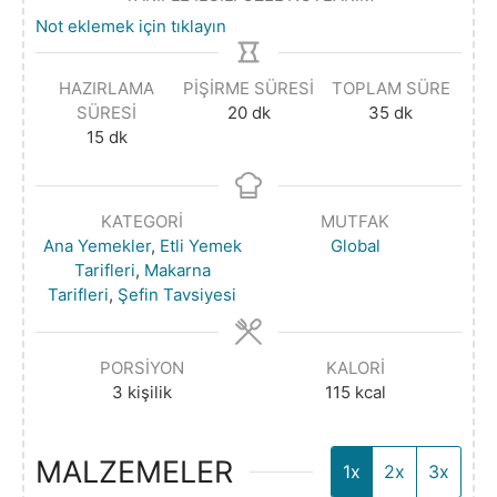
Not eklemek için tıklayın
HAZIRLAMA
PIŞIRME SÜRESI
TOPLAM SÜRE
SÜRESI
20
dk
35
dk
15
dk
KATEGORI
MUTFAK
Ana Yemekler
,
Etli Yemek
Global
Tarifleri
,
Makarna
Tarifleri
,
Şefin Tavsiyesi
PORSIYON
KALORI
3
kişilik
115
kcal
MALZEMELER
1x
2x
3x