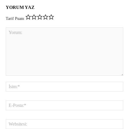
YORUM YAZ
Tarif Puanı
Yorum:
İsi
E-
Pos
Web