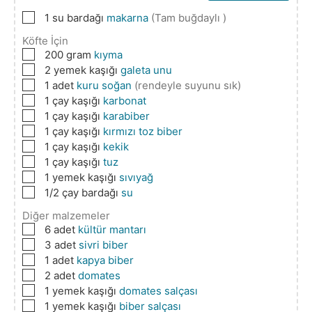
▢
1
su bardağı
makarna
(Tam buğdaylı )
Köfte İçin
▢
200
gram
kıyma
▢
2
yemek kaşığı
galeta unu
▢
1
adet
kuru soğan
(rendeyle suyunu sık)
▢
1
çay kaşığı
karbonat
▢
1
çay kaşığı
karabiber
▢
1
çay kaşığı
kırmızı toz biber
▢
1
çay kaşığı
kekik
▢
1
çay kaşığı
tuz
▢
1
yemek kaşığı
sıvıyağ
▢
1/2
çay bardağı
su
Diğer malzemeler
▢
6
adet
kültür mantarı
▢
3
adet
sivri biber
▢
1
adet
kapya biber
▢
2
adet
domates
▢
1
yemek kaşığı
domates salçası
▢
1
yemek kaşığı
biber salçası