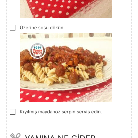
▢
Üzerine sosu dökün.
▢
Kıyılmış maydanoz serpin servis edin.