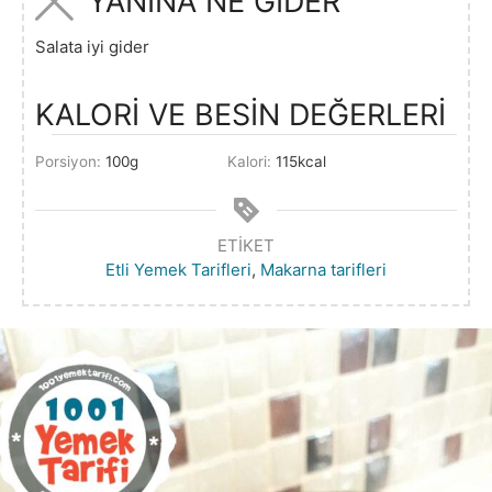
YANINA NE GİDER
Salata iyi gider
KALORİ VE BESİN DEĞERLERİ
Porsiyon:
100
g
Kalori:
115
kcal
ETIKET
Etli Yemek Tarifleri
,
Makarna tarifleri