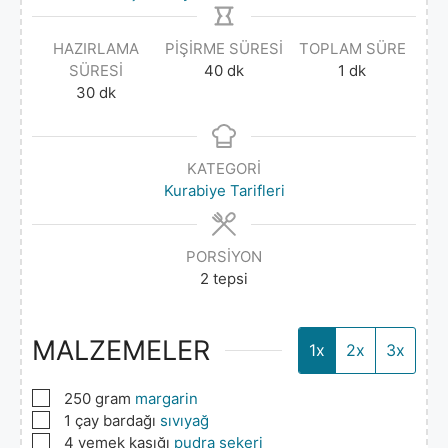
HAZIRLAMA
PIŞIRME SÜRESI
TOPLAM SÜRE
SÜRESI
40
dk
1
dk
30
dk
KATEGORI
Kurabiye Tarifleri
PORSIYON
2
tepsi
MALZEMELER
1x
2x
3x
▢
250
gram
margarin
▢
1
çay bardağı
sıvıyağ
▢
4
yemek kaşığı
pudra şekeri