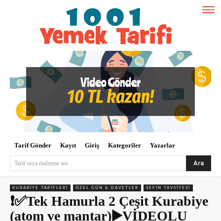
Tarif Gönder
Kayıt
Giriş
Kategoriler
Yazarlar
Ara
Tarif veya malzeme ara
KURABIYE TARIFLERI
ÖZEL GÜN & DAVETLER
ŞEFIN TAVSIYESI
❗✅Tek Hamurla 2 Çeşit Kurabiye
(atom ve mantar)▶️VİDEOLU