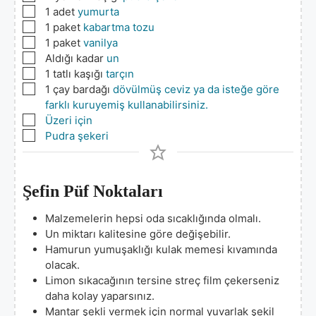
▢
1
adet
yumurta
▢
1
paket
kabartma tozu
▢
1
paket
vanilya
▢
Aldığı kadar
un
▢
1
tatlı kaşığı
tarçın
▢
1
çay bardağı
dövülmüş ceviz ya da isteğe göre
farklı kuruyemiş kullanabilirsiniz.
▢
Üzeri için
▢
Pudra şekeri
Şefin Püf Noktaları
Malzemelerin hepsi oda sıcaklığında olmalı.
Un miktarı kalitesine göre değişebilir.
Hamurun yumuşaklığı kulak memesi kıvamında
olacak.
Limon sıkacağının tersine streç film çekerseniz
daha kolay yaparsınız.
Mantar şekli vermek için normal yuvarlak şekil