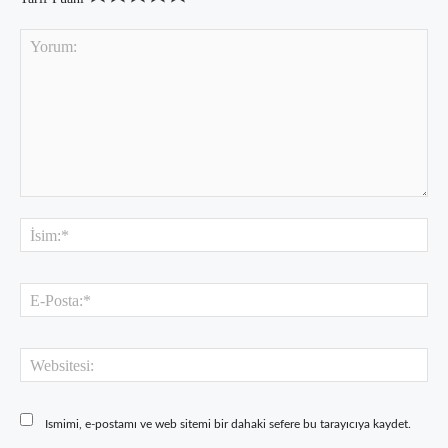
Yorum:
İsi
E-
Pos
Web
Ismimi, e-postamı ve web sitemi bir dahaki sefere bu tarayıcıya kaydet.