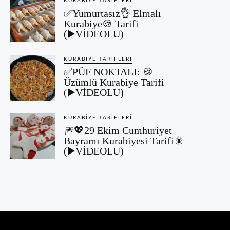
KURABIYE TARIFLERI
✅Yumurtasız👌 Elmalı
Kurabiye🍪 Tarifi
(▶️VİDEOLU)
KURABIYE TARIFLERI
✅PÜF NOKTALI: 🍪
Üzümlü Kurabiye Tarifi
(▶️VİDEOLU)
KURABIYE TARIFLERI
🎆💖29 Ekim Cumhuriyet
Bayramı Kurabiyesi Tarifi🎇
(▶️VİDEOLU)