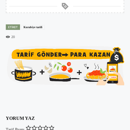
ETIKET
Kurabiye tarifi
20
YORUM YAZ
Tarif Puanı