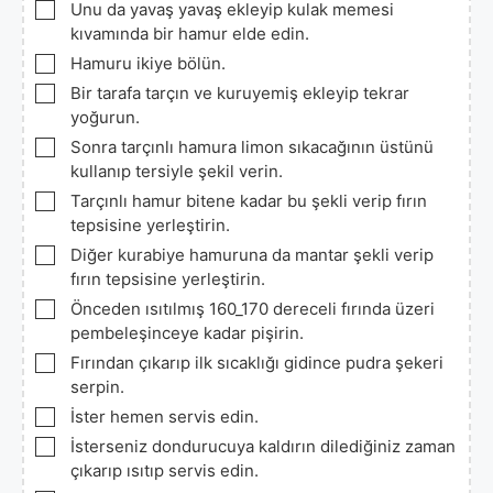
▢
Unu da yavaş yavaş ekleyip kulak memesi
kıvamında bir hamur elde edin.
▢
Hamuru ikiye bölün.
▢
Bir tarafa tarçın ve kuruyemiş ekleyip tekrar
yoğurun.
▢
Sonra tarçınlı hamura limon sıkacağının üstünü
kullanıp tersiyle şekil verin.
▢
Tarçınlı hamur bitene kadar bu şekli verip fırın
tepsisine yerleştirin.
▢
Diğer kurabiye hamuruna da mantar şekli verip
fırın tepsisine yerleştirin.
▢
Önceden ısıtılmış 160_170 dereceli fırında üzeri
pembeleşinceye kadar pişirin.
▢
Fırından çıkarıp ilk sıcaklığı gidince pudra şekeri
serpin.
▢
İster hemen servis edin.
▢
İsterseniz dondurucuya kaldırın dilediğiniz zaman
çıkarıp ısıtıp servis edin.