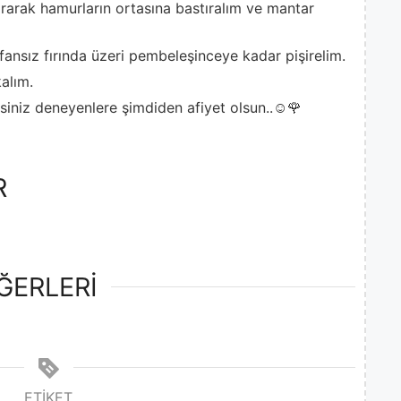
rarak hamurların ortasına bastıralım ve mantar
 fansız fırında üzeri pembeleşinceye kadar pişirelim.
alım.
siniz deneyenlere şimdiden afiyet olsun..☺️🌹
R
ĞERLERİ
ETIKET