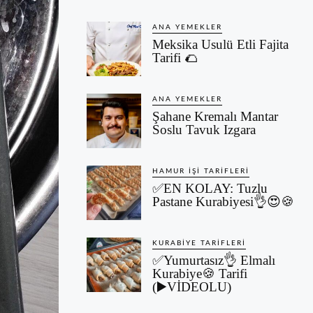
ANA YEMEKLER
Meksika Usulü Etli Fajita
Tarifi 🌮
ANA YEMEKLER
Şahane Kremalı Mantar
Soslu Tavuk Izgara
HAMUR İŞI TARIFLERI
✅EN KOLAY: Tuzlu
Pastane Kurabiyesi👌😍🍪
KURABIYE TARIFLERI
✅Yumurtasız👌 Elmalı
Kurabiye🍪 Tarifi
(▶️VİDEOLU)