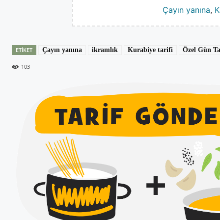
Çayın yanına
,
K
ETIKET
Çayın yanına
ikramlık
Kurabiye tarifi
Özel Gün Tar
103