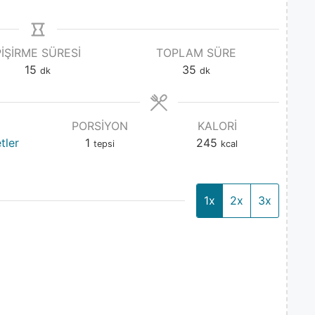
PIŞIRME SÜRESI
TOPLAM SÜRE
15
35
dk
dk
PORSIYON
KALORI
tler
1
245
tepsi
kcal
1x
2x
3x