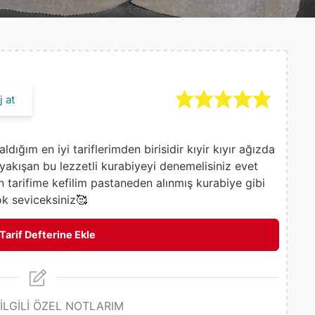
 at
ığım en iyi tariflerimden birisidir kıyir kıyır ağızda
yakışan bu lezzetli kurabiyeyi denemelisiniz evet
n tarifime kefilim pastaneden alınmış kurabiye gibi
ok seviceksiniz🥰
Tarif Defterine Ekle
 İLGİLİ ÖZEL NOTLARIM