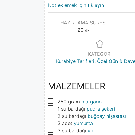
Not eklemek için tıklayın
HAZIRLAMA SÜRESI
20
dk
KATEGORI
Kurabiye Tarifleri
,
Özel Gün & Dave
MALZEMELER
▢
250
gram
margarin
▢
1
su bardağı
pudra şekeri
▢
2
su bardağı
buğday nişastası
▢
2
adet
yumurta
▢
3
su bardağı
un