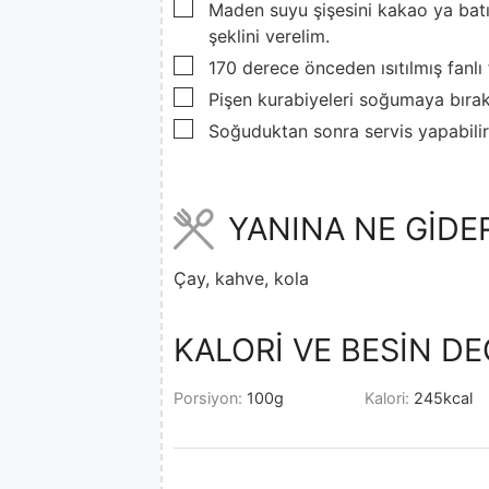
▢
Maden suyu şişesini kakao ya batı
şeklini verelim.
▢
170 derece önceden ısıtılmış fanlı
▢
Pişen kurabiyeleri soğumaya bırak
▢
Soğuduktan sonra servis yapabilir
YANINA NE GİDE
Çay, kahve, kola
KALORİ VE BESİN DE
Porsiyon:
100
g
Kalori:
245
kcal