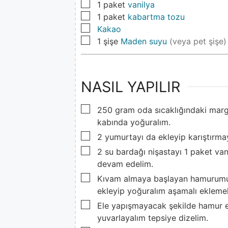
▢
1
paket
vanilya
▢
1
paket
kabartma tozu
▢
Kakao
▢
1
şişe
Maden suyu
(veya pet şişe)
NASIL YAPILIR
▢
250 gram oda sıcaklığındaki marg
kabında yoğuralım.
▢
2 yumurtayı da ekleyip karıştırm
▢
2 su bardağı nişastayı 1 paket v
devam edelim.
▢
Kıvam almaya başlayan hamurumuz
ekleyip yoğuralım aşamalı eklemek
▢
Ele yapışmayacak şekilde hamur el
yuvarlayalım tepsiye dizelim.