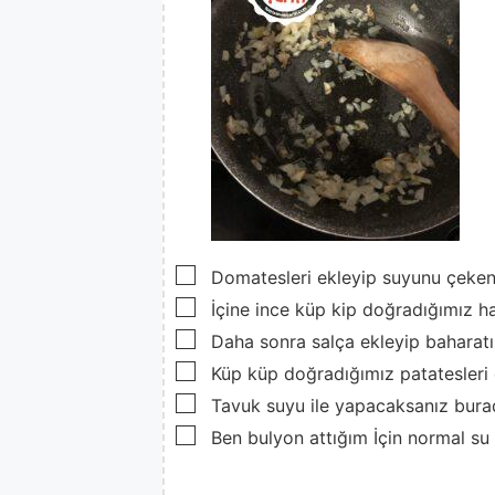
▢
Domatesleri ekleyip suyunu çeken
▢
İçine ince küp kip doğradığımız h
▢
Daha sonra salça ekleyip baharatı
▢
Küp küp doğradığımız patatesleri
▢
Tavuk suyu ile yapacaksanız bura
▢
Ben bulyon attığım İçin normal su 