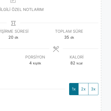
 İLGİLİ ÖZEL NOTLARIM
PIŞIRME SÜRESI
TOPLAM SÜRE
20
35
dk
dk
PORSIYON
KALORI
4
82
kişilik
kcal
1x
2x
3x