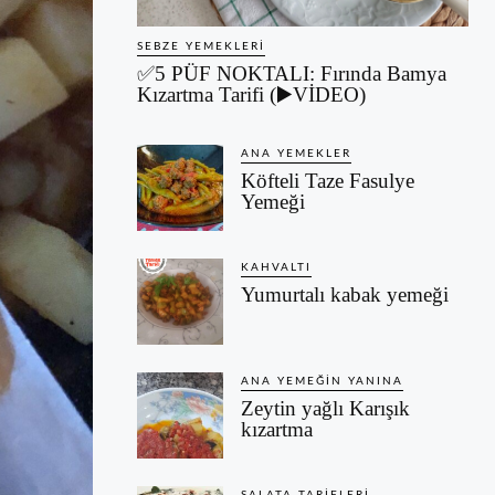
SEBZE YEMEKLERI
✅5 PÜF NOKTALI: Fırında Bamya
Kızartma Tarifi (▶️VİDEO)
ANA YEMEKLER
Köfteli Taze Fasulye
Yemeği
KAHVALTI
Yumurtalı kabak yemeği
ANA YEMEĞIN YANINA
Zeytin yağlı Karışık
kızartma