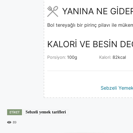
YANINA NE GİDE
Bol tereyağlı bir pirinç pilavı ile mük
KALORİ VE BESİN DE
Porsiyon:
100
g
Kalori:
82
kcal
Sebzeli Yemek 
ETIKET
Sebzeli yemek tarifleri
89