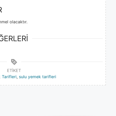
R
emmel olacaktır.
ĞERLERİ
ETIKET
Tarifleri
,
sulu yemek tarifleri