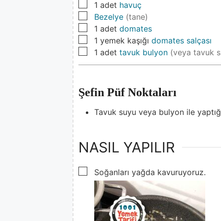
▢
1
adet
havuç
▢
Bezelye
(tane)
▢
1
adet
domates
▢
1
yemek kaşığı
domates salçası
▢
1
adet
tavuk bulyon
(veya tavuk 
Şefin Püf Noktaları
Tavuk suyu veya bulyon ile yaptığı
NASIL YAPILIR
▢
Soğanları yağda kavuruyoruz.