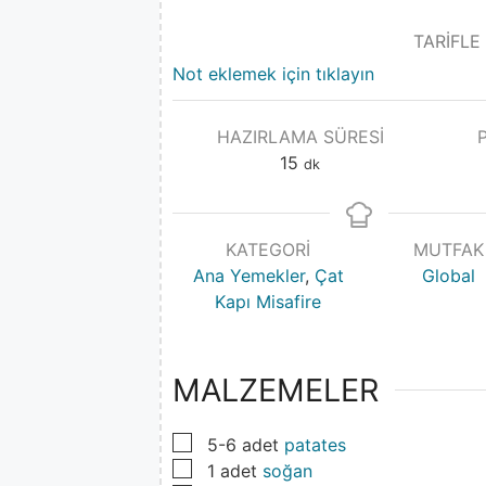
TARİFLE
Not eklemek için tıklayın
HAZIRLAMA SÜRESI
15
dk
KATEGORI
MUTFAK
Ana Yemekler
,
Çat
Global
Kapı Misafire
MALZEMELER
▢
5-6
adet
patates
▢
1
adet
soğan