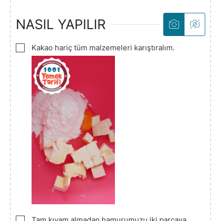
NASIL YAPILIR
▢
Kakao hariç tüm malzemeleri karıştıralım.
▢
Tam kıvam almadan hamurumuzu iki parçaya