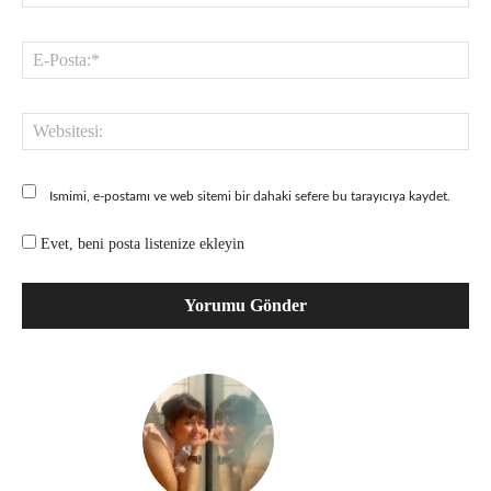
E-
Pos
Web
Ismimi, e-postamı ve web sitemi bir dahaki sefere bu tarayıcıya kaydet.
Evet, beni posta listenize ekleyin