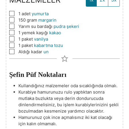
▢
1
adet
yumurta
▢
150
gram
margarin
▢
Yarım su bardağı
pudra şekeri
▢
1
yemek kaşığı
kakao
▢
1
paket
vanilya
▢
1
paket
kabartma tozu
▢
Aldığı kadar
un
Şefin Püf Noktaları
Kullandığınız malzemeler oda sıcaklığında olmalı.
Kurabiye hamurunuzu rulo yaptıktan sonra
mutlaka buzlukta veya derin dondurucuda
dinlendirmelisiniz, bu işlem kurabiylerinizini şekli
bozulmadan kesmenize yardımcı olacaktır.
Hamurunuz çok ince açmalısınız iki kat olacağı
için kalın olmamalı.