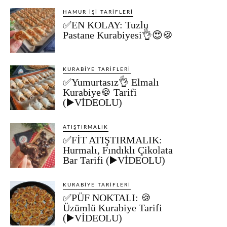
HAMUR İŞI TARIFLERI
✅EN KOLAY: Tuzlu
Pastane Kurabiyesi👌😍🍪
KURABIYE TARIFLERI
✅Yumurtasız👌 Elmalı
Kurabiye🍪 Tarifi
(▶️VİDEOLU)
ATIŞTIRMALIK
✅FİT ATIŞTIRMALIK:
Hurmalı, Fındıklı Çikolata
Bar Tarifi (▶️VİDEOLU)
KURABIYE TARIFLERI
✅PÜF NOKTALI: 🍪
Üzümlü Kurabiye Tarifi
(▶️VİDEOLU)