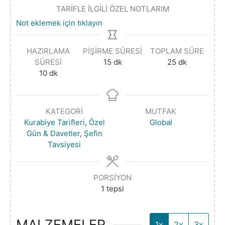
TARİFLE İLGİLİ ÖZEL NOTLARIM
Not eklemek için tıklayın
HAZIRLAMA
PIŞIRME SÜRESI
TOPLAM SÜRE
SÜRESI
15
dk
25
dk
10
dk
KATEGORI
MUTFAK
Kurabiye Tarifleri
,
Özel
Global
Gün & Davetler
,
Şefin
Tavsiyesi
PORSIYON
1
tepsi
MALZEMELER
1x
2x
3x