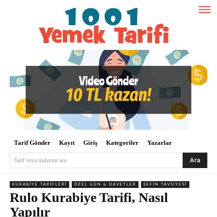
Tarif Gönder
Kayıt
Giriş
Kategoriler
Yazarlar
Ara
Tarif veya malzeme ara
KURABIYE TARIFLERI
ÖZEL GÜN & DAVETLER
ŞEFIN TAVSIYESI
Rulo Kurabiye Tarifi, Nasıl
Yapılır