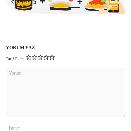
YORUM YAZ
Tarif Puanı
Yorum:
İsi