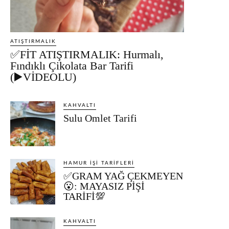
ATIŞTIRMALIK
✅FİT ATIŞTIRMALIK: Hurmalı,
Fındıklı Çikolata Bar Tarifi
(▶️VİDEOLU)
KAHVALTI
Sulu Omlet Tarifi
HAMUR İŞI TARIFLERI
✅GRAM YAĞ ÇEKMEYEN
😮: MAYASIZ PİŞİ
TARİFİ💯
KAHVALTI