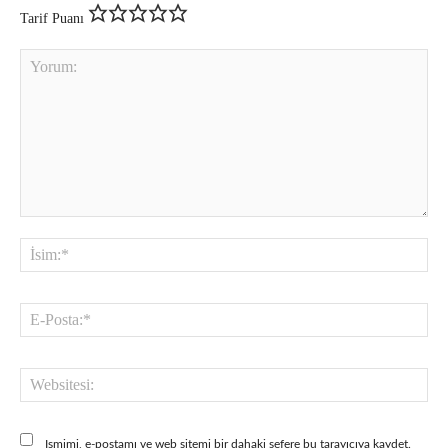
Tarif Puanı
Yorum:
İsi
E-
Pos
Web
Ismimi, e-postamı ve web sitemi bir dahaki sefere bu tarayıcıya kaydet.