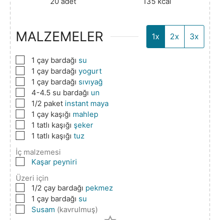
20
adet
135
kcal
MALZEMELER
1x
2x
3x
▢
1
çay bardağı
su
▢
1
çay bardağı
yogurt
▢
1
çay bardağı
sıvıyağ
▢
4-4.5
su bardağı
un
▢
1/2
paket
instant maya
▢
1
çay kaşığı
mahlep
▢
1
tatlı kaşığı
şeker
▢
1
tatlı kaşığı
tuz
İç malzemesi
▢
Kaşar peyniri
Üzeri için
▢
1/2
çay bardağı
pekmez
▢
1
çay bardağı
su
▢
Susam
(kavrulmuş)