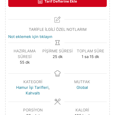
Tarif Defterine Ekle
TARİFLE İLGİLİ ÖZEL NOTLARIM
Not eklemek için tıklayın
HAZIRLAMA
PIŞIRME SÜRESI
TOPLAM SÜRE
SÜRESI
25
dk
1
sa
15
dk
55
dk
KATEGORI
MUTFAK
Hamur İşi Tarifleri
,
Global
Kahvaltı
PORSIYON
KALORI