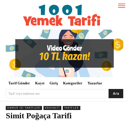
Tarif Gönder
Kayıt
Giriş
Kategoriler
Yazarlar
Ara
Tarif veya malzeme ara
HAMUR İŞI TARIFLERI
KAHVALTI
TARIFLER
Simit Poğaça Tarifi