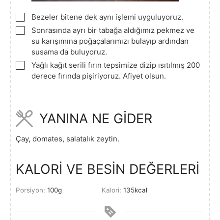
▢
Bezeler bitene dek aynı işlemi uyguluyoruz.
▢
Sonrasında ayrı bir tabağa aldığımız pekmez ve
su karışımına poğaçalarımızı bulayıp ardından
susama da buluyoruz.
▢
Yağlı kağıt serili fırın tepsimize dizip ısıtılmış 200
derece fırında pişiriyoruz. Afiyet olsun.
YANINA NE GİDER
Çay, domates, salatalık zeytin.
KALORİ VE BESİN DEĞERLERİ
Porsiyon:
100
g
Kalori:
135
kcal