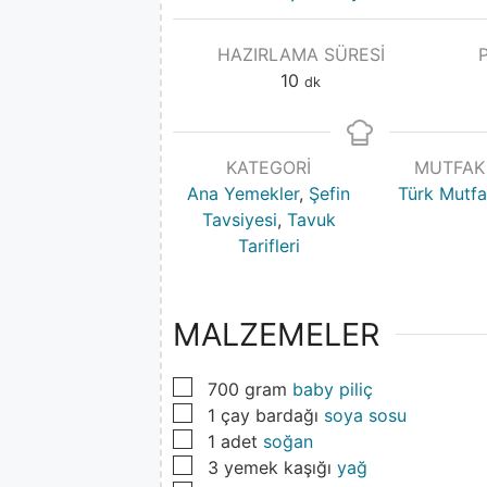
HAZIRLAMA SÜRESI
10
dk
KATEGORI
MUTFAK
Ana Yemekler
,
Şefin
Türk Mutfa
Tavsiyesi
,
Tavuk
Tarifleri
MALZEMELER
▢
700
gram
baby piliç
▢
1
çay bardağı
soya sosu
▢
1
adet
soğan
▢
3
yemek kaşığı
yağ