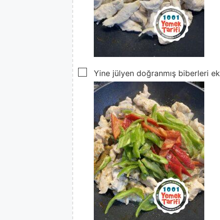
▢
Yine jülyen doğranmış biberleri ekl