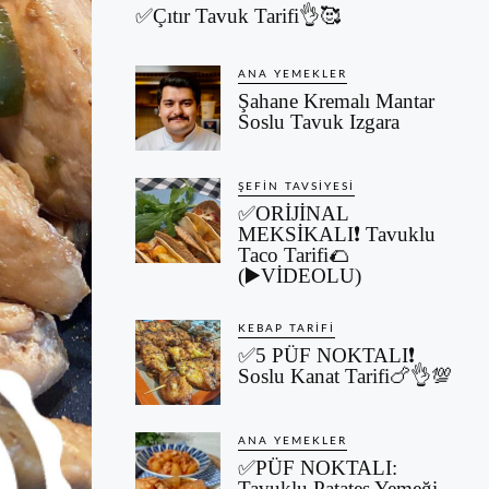
✅Çıtır Tavuk Tarifi👌🥰
ANA YEMEKLER
Şahane Kremalı Mantar
Soslu Tavuk Izgara
ŞEFIN TAVSIYESI
✅ORİJİNAL
MEKSİKALI❗ Tavuklu
Taco Tarifi🌮
(▶️VİDEOLU)
KEBAP TARIFI
✅5 PÜF NOKTALI❗
Soslu Kanat Tarifi🍗👌💯
ANA YEMEKLER
✅PÜF NOKTALI:
Tavuklu Patates Yemeği