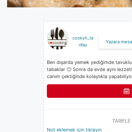
cookyh_ta
Yazara mesaj
rifler
Ben dışarda yemek yediğimde tavuklu t
tabaklar 🙂 Sonra da evde aynı lezzeti
canım çektiğinde kolaylıkla yapabiliy
TARİFLE
Not eklemek için tıklayın