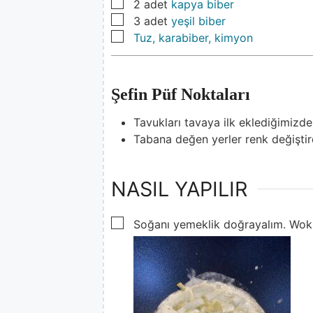
▢
2
adet
kapya biber
▢
3
adet
yeşil biber
▢
Tuz, karabiber, kimyon
Şefin Püf Noktaları
Tavukları tavaya ilk eklediğimizde
Tabana değen yerler renk değiştir
NASIL YAPILIR
▢
Soğanı yemeklik doğrayalım. Wok t