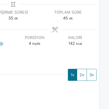
PIŞIRME SÜRESI
TOPLAM SÜRE
35
45
dk
dk
PORSIYON
KALORI
ğı
4
142
kişilik
kcal
1x
2x
3x