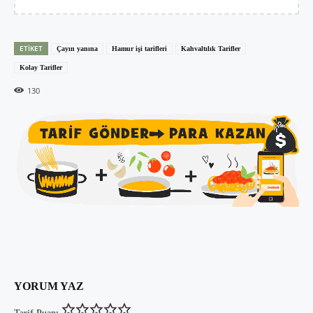
ETIKET
Çayın yanına
Hamur işi tarifleri
Kahvaltılık Tarifler
Kolay Tarifler
130
YORUM YAZ