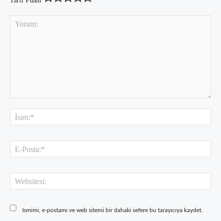
Tarif Puanı
Yorum:
İsi
E-
Pos
Web
Ismimi, e-postamı ve web sitemi bir dahaki sefere bu tarayıcıya kaydet.