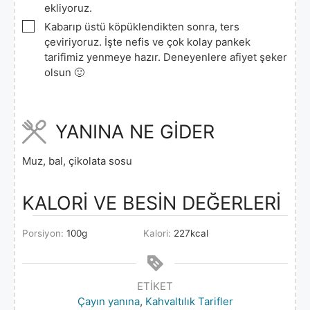
ekliyoruz.
▢
Kabarıp üstü köpüklendikten sonra, ters
çeviriyoruz. İşte nefis ve çok kolay pankek
tarifimiz yenmeye hazır. Deneyenlere afiyet şeker
olsun 🙂
YANINA NE GİDER
Muz, bal, çikolata sosu
KALORİ VE BESİN DEĞERLERİ
Porsiyon:
100
g
Kalori:
227
kcal
ETIKET
Çayın yanına
,
Kahvaltılık Tarifler