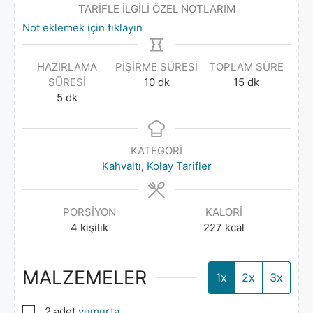
TARİFLE İLGİLİ ÖZEL NOTLARIM
Not eklemek için tıklayın
HAZIRLAMA
PIŞIRME SÜRESI
TOPLAM SÜRE
SÜRESI
10
dk
15
dk
5
dk
KATEGORI
Kahvaltı
,
Kolay Tarifler
PORSIYON
KALORI
4
kişilik
227
kcal
MALZEMELER
1x
2x
3x
▢
2
adet
yumurta