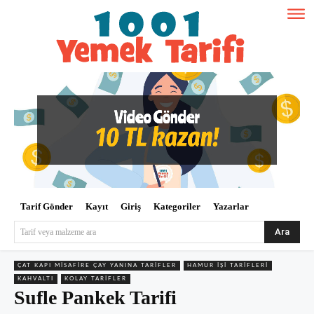
Tarif Gönder
Kayıt
Giriş
Kategoriler
Yazarlar
Ara
Tarif veya malzeme ara
ÇAT KAPI MISAFIRE ÇAY YANINA TARIFLER
HAMUR İŞI TARIFLERI
KAHVALTI
KOLAY TARIFLER
Sufle Pankek Tarifi