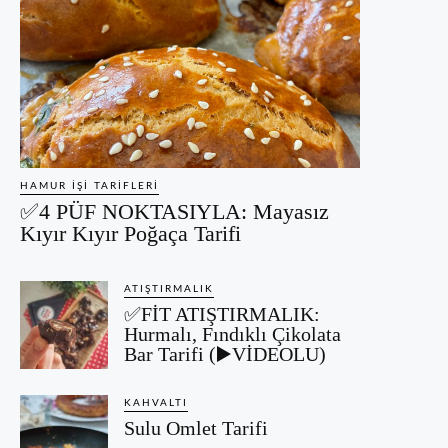
HAMUR İŞI TARIFLERI
✅4 PÜF NOKTASIYLA: Mayasız
Kıyır Kıyır Poğaça Tarifi
ATIŞTIRMALIK
✅FİT ATIŞTIRMALIK:
Hurmalı, Fındıklı Çikolata
Bar Tarifi (▶️VİDEOLU)
KAHVALTI
Sulu Omlet Tarifi