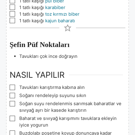
▢
1
tatlı kaşığı
pul biber
▢
1
tatlı kaşığı
karabiber
▢
1
tatlı kaşığı
toz kırmızı biber
▢
1
tatlı kaşığı
kajun baharatı
Şefin Püf Noktaları
Tavukları çok ince doğrayın
NASIL YAPILIR
▢
Tavukları karıştırma kabına alın
▢
Soğanı rendeleyip suyunu sıkın
▢
Soğan suyu rendelenmis sarımsak baharatlar ve
sıvıyağ ayrı bir kasede karıştırın
▢
Baharat ve sıvıyağ karışımını tavuklara ekleyin
iyice yogurun
▢
Buzdolabı poşetine koyup donuncaya kadar