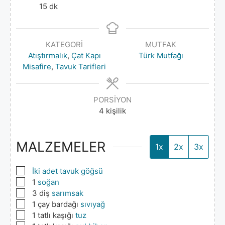
15
dk
KATEGORI
MUTFAK
Atıştırmalık
,
Çat Kapı
Türk Mutfağı
Misafire
,
Tavuk Tarifleri
PORSIYON
4
kişilik
MALZEMELER
1x
2x
3x
▢
İki adet tavuk göğsü
▢
1
soğan
▢
3
diş
sarımsak
▢
1
çay bardağı
sıvıyağ
▢
1
tatlı kaşığı
tuz