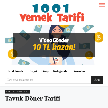
Tarif Gönder
Kayıt
Giriş
Kategoriler
Yazarlar
Ara
Tarif veya malzeme ara
TAVUK TARIFLERI
Tavuk Döner Tarifi