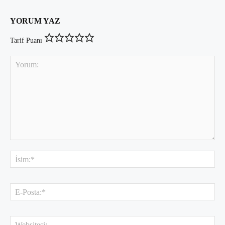
YORUM YAZ
Tarif Puanı
Yorum:
İsi
E-
Pos
Web