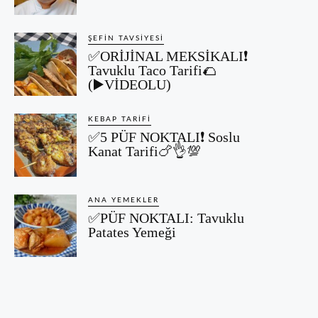
ŞEFIN TAVSIYESI
✅ORİJİNAL MEKSİKALI❗
Tavuklu Taco Tarifi🌮
(▶️VİDEOLU)
KEBAP TARIFI
✅5 PÜF NOKTALI❗ Soslu
Kanat Tarifi🍗👌💯
ANA YEMEKLER
✅PÜF NOKTALI: Tavuklu
Patates Yemeği