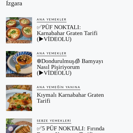
Izgara
ANA YEMEKLER
✅PÜF NOKTALI:
Karnabahar Graten Tarifi
(▶️VİDEOLU)
ANA YEMEKLER
❄️Dondurulmuş🧊 Bamyayı
Nasıl Pişiriyorum
(▶️VİDEOLU)
ANA YEMEĞIN YANINA
Kıymalı Karnabahar Graten
Tarifi
SEBZE YEMEKLERI
✅5 PÜF NOKTALI: Fırında