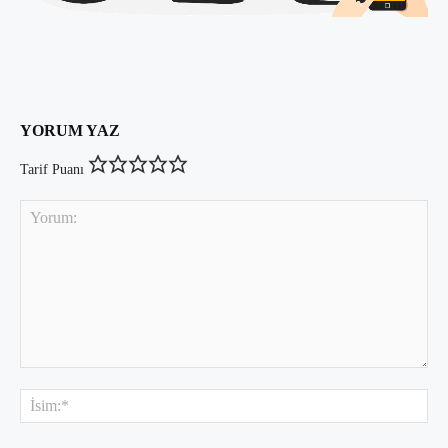
YORUM YAZ
Tarif Puanı
Yorum:
İsi