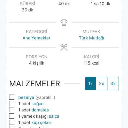
SÜRESI
40
dk
1
sa
10
dk
30
dk
KATEGORI
MUTFAK
Ana Yemekler
Türk Mutfağı
PORSIYON
KALORI
4
kişilik
115
kcal
MALZEMELER
1x
2x
3x
▢
bezelye
(yapraklı )
▢
1
adet
soğan
▢
1
adet
domates
▢
1
yemek kaşığı
salça
▢
1
adet
küp şeker