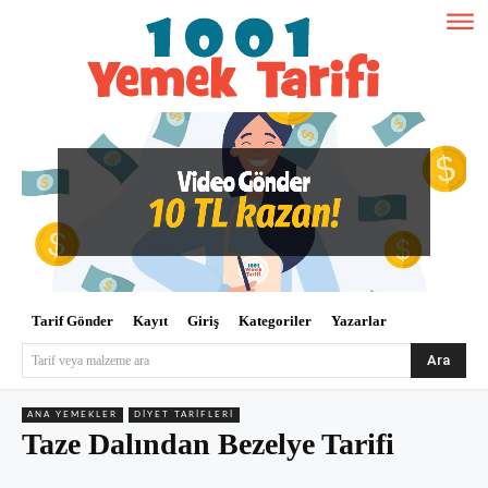
Tarif Gönder
Kayıt
Giriş
Kategoriler
Yazarlar
Ara
Tarif veya malzeme ara
ANA YEMEKLER
DIYET TARIFLERI
Taze Dalından Bezelye Tarifi