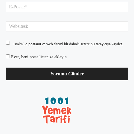
E-
Pos
Web
Ismimi, e-postamı ve web sitemi bir dahaki sefere bu tarayıcıya kaydet.
Evet, beni posta listenize ekleyin