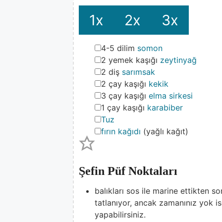
1x
2x
3x
▢
4-5
dilim
somon
▢
2
yemek kaşığı
zeytinyağ
▢
2
diş
sarımsak
▢
2
çay kaşığı
kekik
▢
3
çay kaşığı
elma sirkesi
▢
1
çay kaşığı
karabiber
▢
Tuz
▢
fırın kağıdı
(yağlı kağıt)
Şefin Püf Noktaları
balıkları sos ile marine ettikten so
tatlanıyor, ancak zamanınız yok i
yapabilirsiniz.