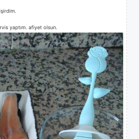
işirdim.
rvis yaptım. afiyet olsun.