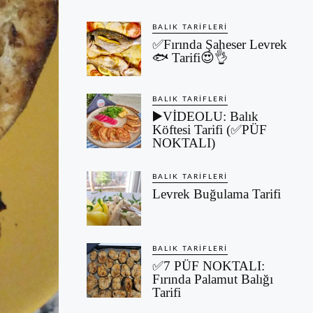
BALIK TARIFLERI
✅Fırında Şaheser Levrek
🐟 Tarifi😍👌
BALIK TARIFLERI
▶️VİDEOLU: Balık
Köftesi Tarifi (✅PÜF
NOKTALI)
BALIK TARIFLERI
Levrek Buğulama Tarifi
BALIK TARIFLERI
✅7 PÜF NOKTALI:
Fırında Palamut Balığı
Tarifi