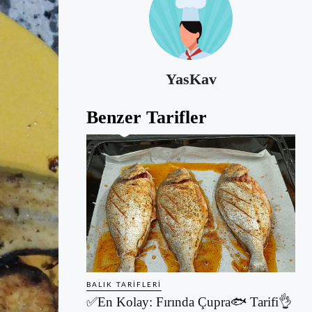
YasKav
Benzer Tarifler
BALIK TARIFLERI
✅En Kolay: Fırında Çupra🐟 Tarifi👌