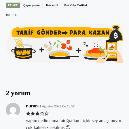
ETIKET
Çayın yanına
Kek tarifi
Özel Gün Tarifleri
114
2 yorum
nuran
21 Ağustos 2022 De 13:59
yapim dedim ama fotoğraftan hiçbir şey anlaşılmıyor
çok kalitesiz çekilmiş 🙁