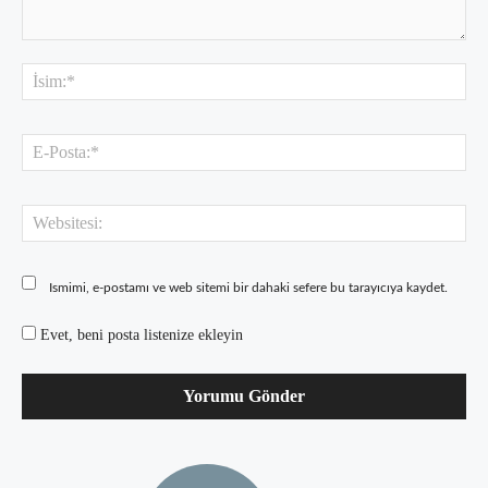
Yorum:
İsi
E-
Pos
Web
Ismimi, e-postamı ve web sitemi bir dahaki sefere bu tarayıcıya kaydet.
Evet, beni posta listenize ekleyin