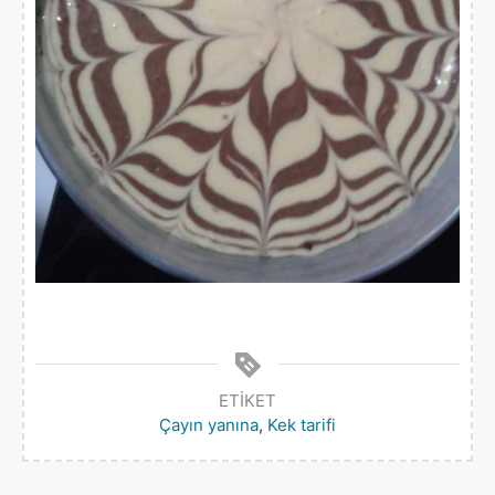
ETIKET
Çayın yanına
,
Kek tarifi