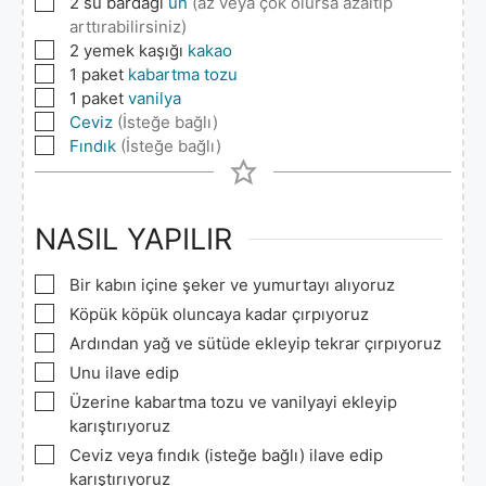
▢
2
su bardağı
un
(az veya çok olursa azaltıp
arttırabilirsiniz)
▢
2
yemek kaşığı
kakao
▢
1
paket
kabartma tozu
▢
1
paket
vanilya
▢
Ceviz
(İsteğe bağlı)
▢
Fındık
(İsteğe bağlı)
NASIL YAPILIR
▢
Bir kabın içine şeker ve yumurtayı alıyoruz
▢
Köpük köpük oluncaya kadar çırpıyoruz
▢
Ardından yağ ve sütüde ekleyip tekrar çırpıyoruz
▢
Unu ilave edip
▢
Üzerine kabartma tozu ve vanilyayi ekleyip
karıştırıyoruz
▢
Ceviz veya fındık (isteğe bağlı) ilave edip
karıştırıyoruz