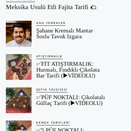
Meksika Usulü Etli Fajita Tarifi 🌮
ANA YEMEKLER
Şahane Kremalı Mantar
Soslu Tavuk Izgara
ATIŞTIRMALIK
✅FİT ATIŞTIRMALIK:
Hurmalı, Fındıklı Çikolata
Bar Tarifi (▶️VİDEOLU)
ŞEFIN TAVSIYESI
✅PÜF NOKTALI: Çikolatalı
Güllaç Tarifi (▶️VİDEOLU)
EKMEK TARIFLERI
✅5 PÜF NOKTALI: