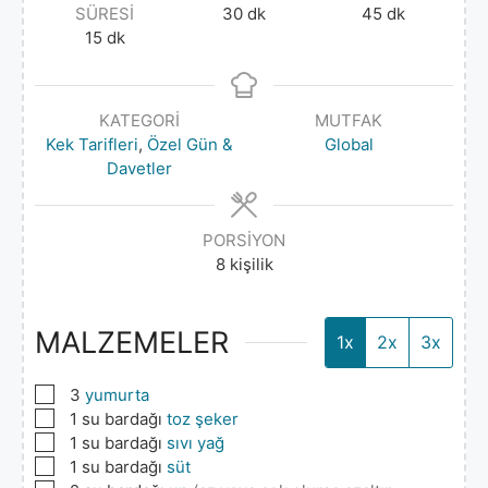
SÜRESI
30
dk
45
dk
15
dk
KATEGORI
MUTFAK
Kek Tarifleri
,
Özel Gün &
Global
Davetler
PORSIYON
8
kişilik
MALZEMELER
1x
2x
3x
▢
3
yumurta
▢
1
su bardağı
toz şeker
▢
1
su bardağı
sıvı yağ
▢
1
su bardağı
süt