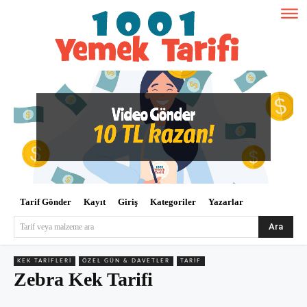
Tarif Gönder
Kayıt
Giriş
Kategoriler
Yazarlar
Ara
Tarif veya malzeme ara
KEK TARIFLERI
ÖZEL GÜN & DAVETLER
TARIF
Zebra Kek Tarifi