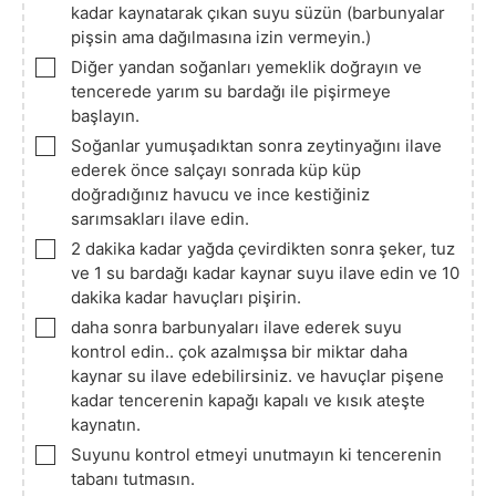
kadar kaynatarak çıkan suyu süzün (barbunyalar
pişsin ama dağılmasına izin vermeyin.)
▢
Diğer yandan soğanları yemeklik doğrayın ve
tencerede yarım su bardağı ile pişirmeye
başlayın.
▢
Soğanlar yumuşadıktan sonra zeytinyağını ilave
ederek önce salçayı sonrada küp küp
doğradığınız havucu ve ince kestiğiniz
sarımsakları ilave edin.
▢
2 dakika kadar yağda çevirdikten sonra şeker, tuz
ve 1 su bardağı kadar kaynar suyu ilave edin ve 10
dakika kadar havuçları pişirin.
▢
daha sonra barbunyaları ilave ederek suyu
kontrol edin.. çok azalmışsa bir miktar daha
kaynar su ilave edebilirsiniz. ve havuçlar pişene
kadar tencerenin kapağı kapalı ve kısık ateşte
kaynatın.
▢
Suyunu kontrol etmeyi unutmayın ki tencerenin
tabanı tutmasın.