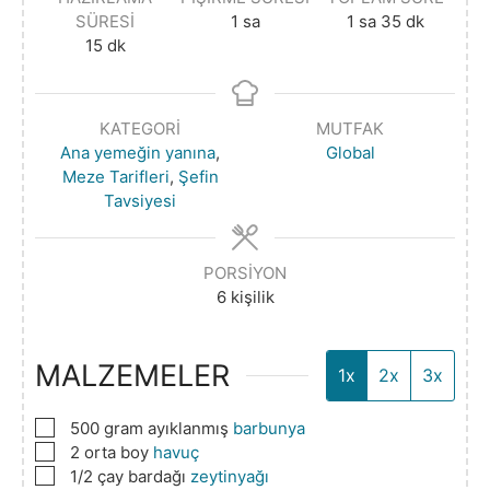
SÜRESI
1
sa
1
sa
35
dk
15
dk
KATEGORI
MUTFAK
Ana yemeğin yanına
,
Global
Meze Tarifleri
,
Şefin
Tavsiyesi
PORSIYON
6
kişilik
MALZEMELER
1x
2x
3x
▢
500
gram ayıklanmış
barbunya
▢
2
orta boy
havuç
▢
1/2
çay bardağı
zeytinyağı