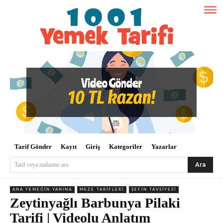
Tarif Gönder
Kayıt
Giriş
Kategoriler
Yazarlar
Ara
Tarif veya malzeme ara
ANA YEMEĞIN YANINA
MEZE TARIFLERI
ŞEFIN TAVSIYESI
Zeytinyağlı Barbunya Pilaki
Tarifi | Videolu Anlatım