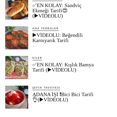
✅EN KOLAY: Sandviç
Ekmeği Tarifi😍
(▶️VİDEOLU)
ANA YEMEKLER
▶️VİDEOLU: Beğendili
Karnıyarık Tarifi
KILER
✅EN KOLAY: Kışlık Bamya
Tarifi (▶️VİDEOLU)
ŞEFIN TAVSIYESI
ADANA İŞİ ❗Bici Bici Tarifi
👌(▶️VİDEOLU)