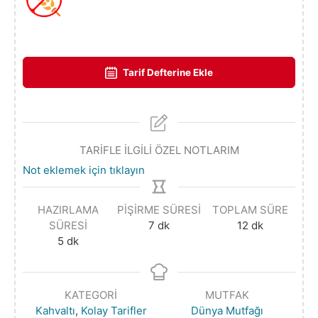
Tarif Defterine Ekle
TARİFLE İLGİLİ ÖZEL NOTLARIM
Not eklemek için tıklayın
HAZIRLAMA
PIŞIRME SÜRESI
TOPLAM SÜRE
SÜRESI
7
dk
12
dk
5
dk
KATEGORI
MUTFAK
Kahvaltı
,
Kolay Tarifler
Dünya Mutfağı