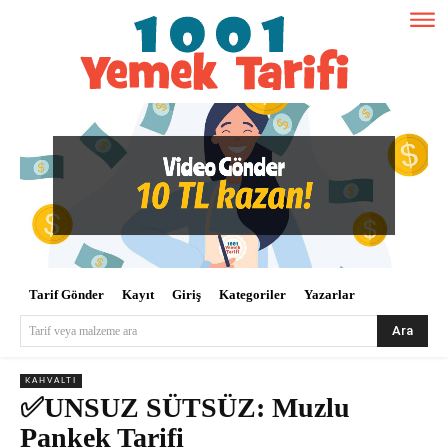
Tarif Gönder
Kayıt
Giriş
Kategoriler
Yazarlar
Ara
Tarif veya malzeme ara
KAHVALTI
✅UNSUZ SÜTSÜZ: Muzlu
Pankek Tarifi