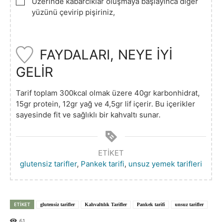
▢
Üzerinde kabarcıklar oluşmaya başlayınca diğer
yüzünü çevirip pişiriniz,
FAYDALARI, NEYE İYİ
GELİR
Tarif toplam 300kcal olmak üzere 40gr karbonhidrat,
15gr protein, 12gr yağ ve 4,5gr lif içerir. Bu içerikler
sayesinde fit ve sağlıklı bir kahvaltı sunar.
ETIKET
glutensiz tarifler
,
Pankek tarifi
,
unsuz yemek tarifleri
ETIKET
glutensiz tarifler
Kahvaltılık Tarifler
Pankek tarifi
unsuz tarifler
61