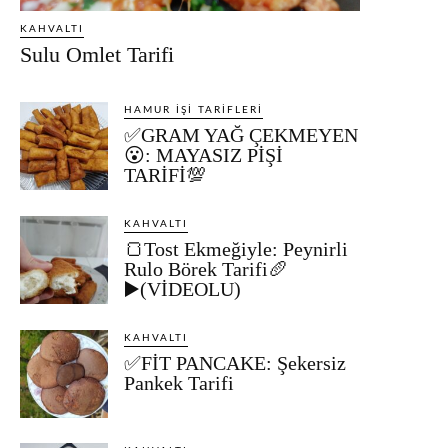
KAHVALTI
Sulu Omlet Tarifi
HAMUR İŞI TARIFLERI
✅GRAM YAĞ ÇEKMEYEN
😮: MAYASIZ PİŞİ
TARİFİ💯
KAHVALTI
🍞Tost Ekmeğiyle: Peynirli
Rulo Börek Tarifi🥖
▶️(VİDEOLU)
KAHVALTI
✅FİT PANCAKE: Şekersiz
Pankek Tarifi