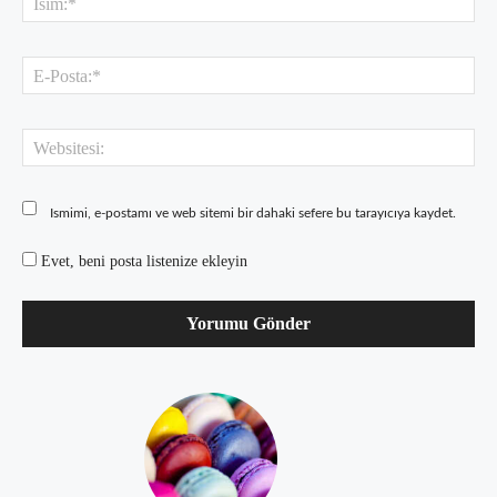
E-
Pos
Web
Ismimi, e-postamı ve web sitemi bir dahaki sefere bu tarayıcıya kaydet.
Evet, beni posta listenize ekleyin