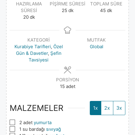
HAZIRLAMA
PIŞIRME SÜRESI
TOPLAM SÜRE
SÜRESI
25
dk
45
dk
20
dk
KATEGORI
MUTFAK
Kurabiye Tarifleri
,
Özel
Global
Gün & Davetler
,
Şefin
Tavsiyesi
PORSIYON
15
adet
MALZEMELER
1x
2x
3x
▢
2
adet
yumurta
▢
1
su bardağı
sıvıyağ