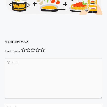
YORUM YAZ
Tarif Puanı
Yorum:
İsi