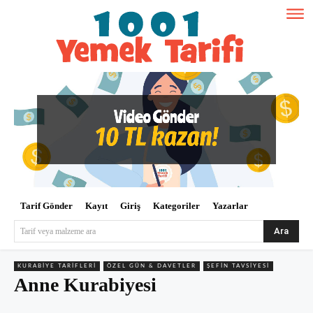
Tarif Gönder
Kayıt
Giriş
Kategoriler
Yazarlar
Ara
Tarif veya malzeme ara
KURABIYE TARIFLERI
ÖZEL GÜN & DAVETLER
ŞEFIN TAVSIYESI
Anne Kurabiyesi