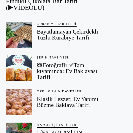
Fındıklı Çikolata Bar Tarifi
(▶️VİDEOLU)
KURABIYE TARIFLERI
Bayatlamayan Çekirdekli
Tuzlu Kurabiye Tarifi
ŞEFIN TAVSIYESI
📸Fotoğraflı ✅Tam
kıvamında: Ev Baklavası
Tarifi
ÖZEL GÜN & DAVETLER
Klasik Lezzet: Ev Yapımı
Büzme Baklava Tarifi
HAMUR İŞI TARIFLERI
✅EN KOLAY❗ UN