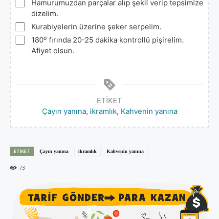
▢
Hamurumuzdan parçalar alıp şekil verip tepsimize
dizelim.
▢
Kurabiyelerin üzerine şeker serpelim.
▢
180⁰ fırında 20-25 dakika kontrollü pişirelim.
Afiyet olsun.
ETIKET
Çayın yanına
,
ikramlık
,
Kahvenin yanına
ETIKET
Çayın yanına
ikramlık
Kahvenin yanına
73