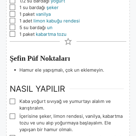
▢
1/2
su bardağı
yoğurt
▢
1
su bardağı
şeker
▢
1
paket
vanilya
▢
1
adet
limon kabuğu rendesi
▢
5
su bardağı
un
▢
1
paket
kabartma tozu
Şefin Püf Noktaları
Hamur ele yapışmalı, çok un eklemeyin.
NASIL YAPILIR
▢
Kaba yoğurt sıvıyağ ve yumurtayı alalım ve
karıştıralım.
▢
İçerisine şeker, limon rendesi, vanilya, kabartma
tozu ve unu alıp yoğurmaya başlayalım. Ele
yapışan bir hamur olmalı.