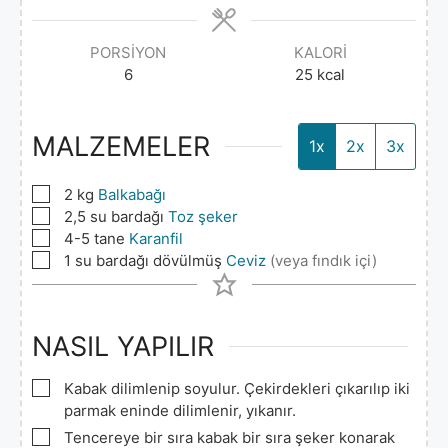
PORSIYON
KALORI
6
25
kcal
MALZEMELER
1x
2x
3x
▢
2
kg
Balkabağı
▢
2,5
su bardağı
Toz şeker
▢
4-5
tane
Karanfil
▢
1
su bardağı dövülmüş
Ceviz
(veya fındık içi)
NASIL YAPILIR
▢
Kabak dilimlenip soyulur. Çekirdekleri çıkarılıp iki
parmak eninde dilimlenir, yıkanır.
▢
Tencereye bir sıra kabak bir sıra şeker konarak