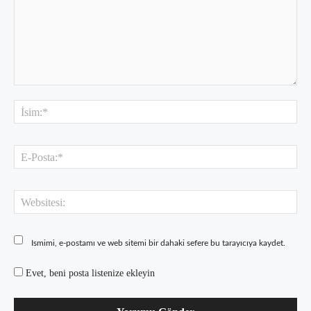
Yorum:
İsi
E-
Pos
Web
Ismimi, e-postamı ve web sitemi bir dahaki sefere bu tarayıcıya kaydet.
Evet, beni posta listenize ekleyin