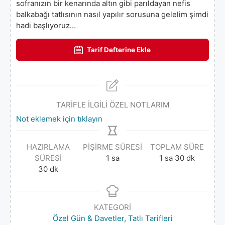
sofranızın bir kenarında altın gibi parıldayan nefis
balkabağı tatlısının nasıl yapılır sorusuna gelelim şimdi
hadi başlıyoruz…
Tarif Defterine Ekle
TARİFLE İLGİLİ ÖZEL NOTLARIM
Not eklemek için tıklayın
HAZIRLAMA
PIŞIRME SÜRESI
TOPLAM SÜRE
SÜRESI
1
sa
1
sa
30
dk
30
dk
KATEGORI
Özel Gün & Davetler
,
Tatlı Tarifleri