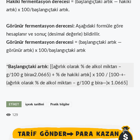
Hakiki fermentasyon derecesi
= (başlangıçtaki artık — hakiki
artık) x 100/başlangıçtaki artık.
Görünür fermentasyon derecesi:
Aşağıdaki formüle göre
hesaplanır ve sonuç (desimal değerle) bildirilir.
Görünür fermentasyon derecesi
= (başlangıçtaki artık —
görü­nür artık) x 100/başlangıçtaki artık
*
Başlangıçtaki artık
: [{ağırlık olarak % de alkol miktarı –
g/100 g birax2.0665) + % de hakiki artık] x 100 / [100-+-
(ağırlık olarak % de alkol miktarı – g/100 g bira—)x 1.0665]
ETIKET
içecek tarifleri
Pratik bilgiler
129