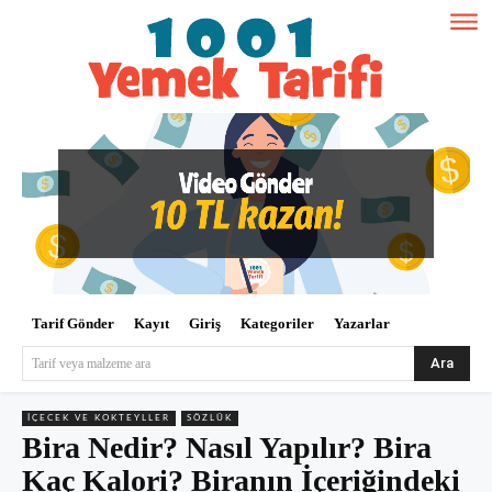
Tarif Gönder
Kayıt
Giriş
Kategoriler
Yazarlar
Ara
Tarif veya malzeme ara
İÇECEK VE KOKTEYLLER
SÖZLÜK
Bira Nedir? Nasıl Yapılır? Bira
Kaç Kalori? Biranın İçeriğindeki