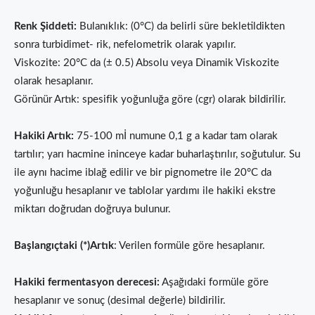
Renk Şiddeti:
Bulanıklık: (0°C) da belirli süre bekletildikten
sonra turbidimet- rik, nefelometrik olarak yapılır.
Viskozite: 20°C da (± 0.5) Absolu veya Dinamik Viskozite
olarak hesaplanır.
Görünür Artık: spesifik yoğunluğa göre (cgr) olarak bildirilir.
Hakiki Artık:
75-100 mİ numune 0,1 g a kadar tam olarak
tartı­lır; yarı hacmine ininceye kadar buharlaştırılır, soğutulur. Su
ile aynı hacime iblağ edilir ve bir pignometre ile 20°C da
yoğunluğu hesap­lanır ve tablolar yardımı ile hakiki ekstre
miktarı doğrudan doğruya bulunur.
Başlangıçtaki (*)Artık
: Verilen formüle göre hesaplanır.
Hakiki fermentasyon derecesi:
Aşağıdaki formüle göre
hesaplanır ve sonuç (desimal değerle) bildirilir.