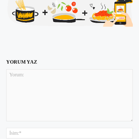
YORUM YAZ
Yorum:
İsi