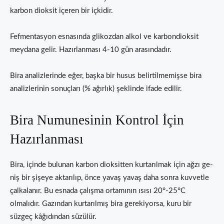
karbon dioksit içeren bir içkidir.
Fefmentasyon esnasında glikozdan alkol ve karbondioksit
mey­dana gelir. Hazırlanması 4-10 gün arasındadır.
Bira analizlerinde eğer, başka bir husus belirtilmemişse bira
analizlerinin sonuçları (% ağırlık) şeklinde ifade edilir.
Bira Numunesinin Kontrol İçin
Hazırlanması
Bira, içinde bulunan karbon dioksitten kurtarılmak için ağzı ge­
niş bir şişeye aktarılıp, önce yavaş yavaş daha sonra kuvvetle
çal­kalanır. Bu esnada çalışma ortamının ısısı 20°-25°C
olmalıdır. Ga­zından kurtarılmış bira gerekiyorsa, kuru bir
süzgeç kâğıdından sü­zülür.