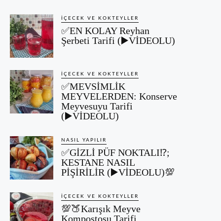
İÇECEK VE KOKTEYLLER
✅EN KOLAY Reyhan
Şerbeti Tarifi (▶️VİDEOLU)
İÇECEK VE KOKTEYLLER
✅MEVSİMLİK
MEYVELERDEN: Konserve
Meyvesuyu Tarifi
(▶️VİDEOLU)
NASIL YAPILIR
✅GİZLİ PÜF NOKTALI⁉️;
KESTANE NASIL
PİŞİRİLİR (▶️VİDEOLU)💯
İÇECEK VE KOKTEYLLER
💯🍑Karışık Meyve
Kompostosu Tarifi