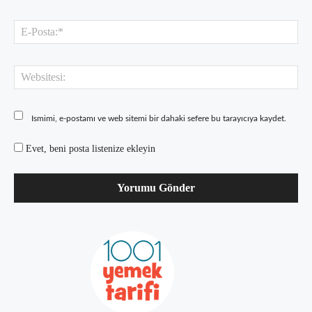
E-
Pos
Web
Ismimi, e-postamı ve web sitemi bir dahaki sefere bu tarayıcıya kaydet.
Evet, beni posta listenize ekleyin