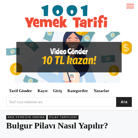
Tarif Gönder
Kayıt
Giriş
Kategoriler
Yazarlar
Ara
Tarif veya malzeme ara
ANA YEMEĞIN YANINA
PILAV TARIFLERI
Bulgur Pilavı Nasıl Yapılır?