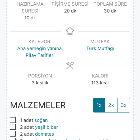
HAZIRLAMA
PIŞIRME SÜRESI
TOPLAM SÜRE
SÜRESI
20
dk
30
dk
10
dk
KATEGORI
MUTFAK
Ana yemeğin yanına
,
Türk Mutfağı
Pilav Tarifleri
PORSIYON
KALORI
3
kişilik
113
kcal
MALZEMELER
1x
2x
3x
▢
1
adet
soğan
▢
2
adet
yeşil biber
▢
2
adet
domates