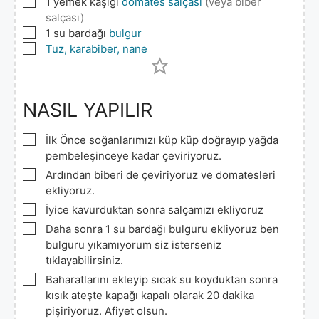
▢
1
yemek kaşığı
domates salçası
(veya biber
salçası)
▢
1
su bardağı
bulgur
▢
Tuz, karabiber, nane
NASIL YAPILIR
▢
İlk Önce soğanlarımızı küp küp doğrayıp yağda
pembeleşinceye kadar çeviriyoruz.
▢
Ardından biberi de çeviriyoruz ve domatesleri
ekliyoruz.
▢
İyice kavurduktan sonra salçamızı ekliyoruz
▢
Daha sonra 1 su bardağı bulguru ekliyoruz ben
bulguru yıkamıyorum siz isterseniz
tıklayabilirsiniz.
▢
Baharatlarını ekleyip sıcak su koyduktan sonra
kısık ateşte kapağı kapalı olarak 20 dakika
pişiriyoruz. Afiyet olsun.