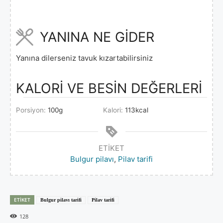
YANINA NE GİDER
Yanına dilerseniz tavuk kızartabilirsiniz
KALORİ VE BESİN DEĞERLERİ
Porsiyon:
100
g
Kalori:
113
kcal
ETIKET
Bulgur pilavı
,
Pilav tarifi
ETIKET
Bulgur pilavı tarifi
Pilav tarifi
128