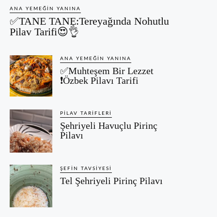
ANA YEMEĞIN YANINA
✅TANE TANE:Tereyağında Nohutlu
Pilav Tarifi😍👌
ANA YEMEĞIN YANINA
✅Muhteşem Bir Lezzet
❗Özbek Pilavı Tarifi
PILAV TARIFLERI
Şehriyeli Havuçlu Pirinç
Pilavı
ŞEFIN TAVSIYESI
Tel Şehriyeli Pirinç Pilavı