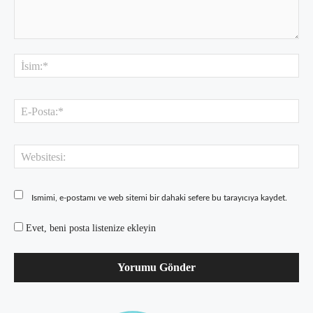
Yorum:
İsi
E-
Pos
Web
Ismimi, e-postamı ve web sitemi bir dahaki sefere bu tarayıcıya kaydet.
Evet, beni posta listenize ekleyin