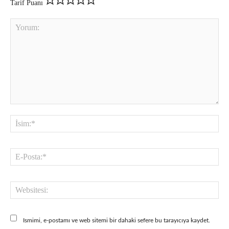
Tarif Puanı
Yorum:
İsi
E-
Pos
Web
Ismimi, e-postamı ve web sitemi bir dahaki sefere bu tarayıcıya kaydet.