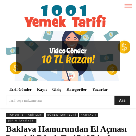
Tarif Gönder
Kayıt
Giriş
Kategoriler
Yazarlar
Ara
Tarif veya malzeme ara
HAMUR İŞI TARIFLERI
BÖREK TARIFLERI
KAHVALTI
ŞEFIN TAVSIYESI
Baklava Hamurundan El Açması