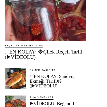
REÇEL VE MARMELATLAR
✅EN KOLAY: 🍓Çilek Reçeli Tarifi
(▶️VİDEOLU)
EKMEK TARIFLERI
✅EN KOLAY: Sandviç
Ekmeği Tarifi😍
(▶️VİDEOLU)
ANA YEMEKLER
▶️VİDEOLU: Beğendili