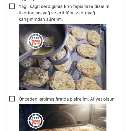
▢
Yağlı kağıt serdiğimiz fırın tepsimize dizelim
üzerine sıvıyağ ve erittiğimiz tereyağ
karışımından sürelim.
▢
Önceden ısıtılmış fırında pişirelim. Afiyet olsun