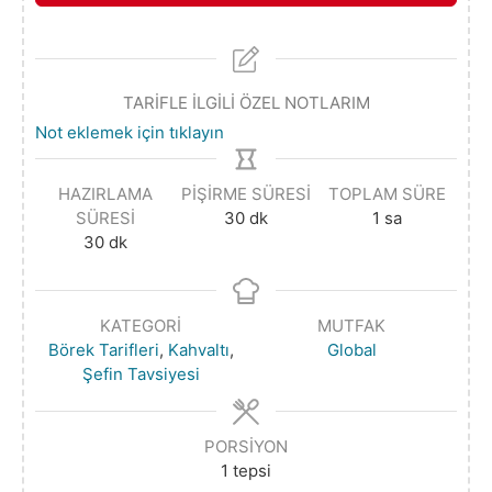
TARİFLE İLGİLİ ÖZEL NOTLARIM
Not eklemek için tıklayın
HAZIRLAMA
PIŞIRME SÜRESI
TOPLAM SÜRE
SÜRESI
30
dk
1
sa
30
dk
KATEGORI
MUTFAK
Börek Tarifleri
,
Kahvaltı
,
Global
Şefin Tavsiyesi
PORSIYON
1
tepsi