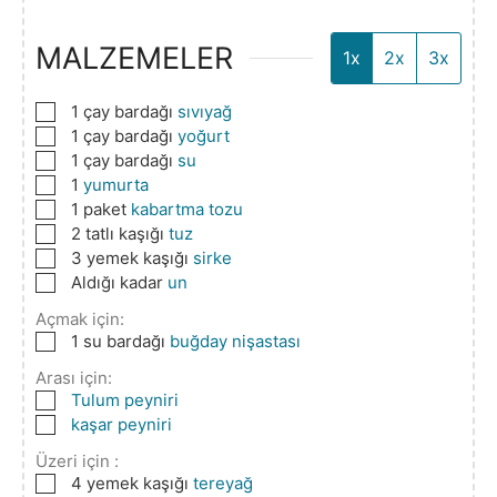
MALZEMELER
1x
2x
3x
▢
1
çay bardağı
sıvıyağ
▢
1
çay bardağı
yoğurt
▢
1
çay bardağı
su
▢
1
yumurta
▢
1
paket
kabartma tozu
▢
2
tatlı kaşığı
tuz
▢
3
yemek kaşığı
sirke
▢
Aldığı kadar
un
Açmak için:
▢
1
su bardağı
buğday nişastası
Arası için:
▢
Tulum peyniri
▢
kaşar peyniri
Üzeri için :
▢
4
yemek kaşığı
tereyağ