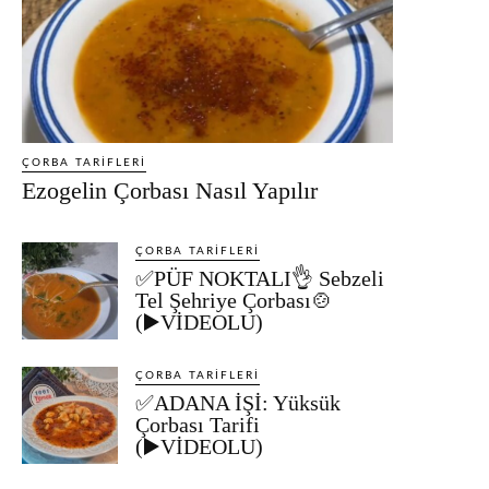
ÇORBA TARIFLERI
Ezogelin Çorbası Nasıl Yapılır
ÇORBA TARIFLERI
✅PÜF NOKTALI👌 Sebzeli
Tel Şehriye Çorbası🍲
(▶️VİDEOLU)
ÇORBA TARIFLERI
✅ADANA İŞİ: Yüksük
Çorbası Tarifi
(▶️VİDEOLU)