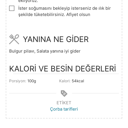
ekliyoruz.
▢
İster soğumasını bekleyip isterseniz de ılık bir
şekilde tüketebilirsiniz. Afiyet olsun
YANINA NE GİDER
Bulgur pilavı, Salata yanına iyi gider
KALORİ VE BESİN DEĞERLERİ
Porsiyon:
100
g
Kalori:
54
kcal
ETIKET
Çorba tarifleri