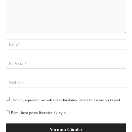
Yorum:
İsi
E-
Pos
Web
Ismimi, e-postamı ve web sitemi bir dahaki sefere bu tarayıcıya kaydet.
Evet, beni posta listenize ekleyin