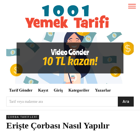
Tarif Gönder
Kayıt
Giriş
Kategoriler
Yazarlar
Ara
Tarif veya malzeme ara
ÇORBA TARIFLERI
Erişte Çorbası Nasıl Yapılır