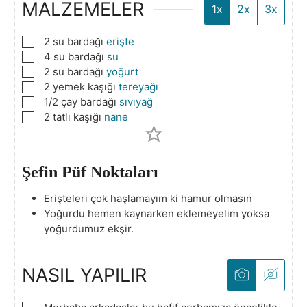
MALZEMELER
1x
2x
3x
▢
2
su bardağı
erişte
▢
4
su bardağı
su
▢
2
su bardağı
yoğurt
▢
2
yemek kaşığı
tereyağı
▢
1/2
çay bardağı
sıvıyağ
▢
2
tatlı kaşığı
nane
Şefin Püf Noktaları
Erişteleri çok haşlamayım ki hamur olmasın
Yoğurdu hemen kaynarken eklemeyelim yoksa
yoğurdumuz ekşir.
NASIL YAPILIR
▢