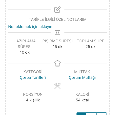
TARİFLE İLGİLİ ÖZEL NOTLARIM
Not eklemek için tıklayın
HAZIRLAMA
PIŞIRME SÜRESI
TOPLAM SÜRE
SÜRESI
15
dk
25
dk
10
dk
KATEGORI
MUTFAK
Çorba Tarifleri
Çorum Mutfağı
PORSIYON
KALORI
4
kişilik
54
kcal