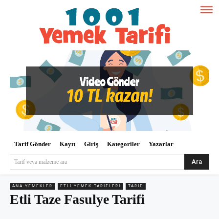
Tarif Gönder
Kayıt
Giriş
Kategoriler
Yazarlar
Ara
Tarif veya malzeme ara
ANA YEMEKLER
ETLI YEMEK TARIFLERI
TARIF
Etli Taze Fasulye Tarifi