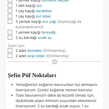
1
yemek kaşığı
domates salçası
▢
1
tatlı kaşığı
tuz
▢
1
çay kaşığı
karabiber
▢
1
çay kaşığı
pul biber
▢
3
yemek kaşığı
sıvı yağı
(Zeytinyağı da
kullanabilirsiniz)
▢
1
yemek kaşığı
tereyağı
▢
2
su bardağı
sıcak su
Üzeri İçin:
▢
2
adet
domates
(Dilimlenmiş)
▢
2
adet
yeşil biber
(Dilimlenmiş)
Şefin Püf Noktaları
Yemeğimizin soğanını kavururken tuz atılmasını
öneriyorum. Çünkü soğanlar hemen kavrulur.
Taze fasulyemizin daha da lezzetli olması için,
düdüklüde pişen etimizin suyundan eklemenizi
öneriyorum. 2 su bardağı sıcak suyun, 1 su