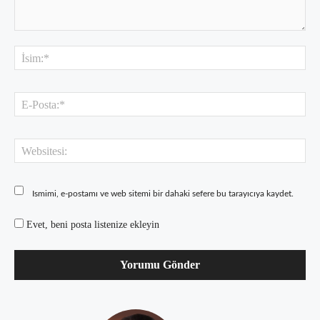
Yorum:
İsi
E-
Pos
Web
Ismimi, e-postamı ve web sitemi bir dahaki sefere bu tarayıcıya kaydet.
Evet, beni posta listenize ekleyin