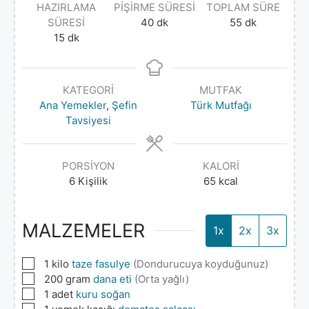
HAZIRLAMA
PIŞIRME SÜRESI
TOPLAM SÜRE
SÜRESI
40
dk
55
dk
15
dk
KATEGORI
MUTFAK
Ana Yemekler
,
Şefin
Türk Mutfağı
Tavsiyesi
PORSIYON
KALORI
6
Kişilik
65
kcal
MALZEMELER
1x
2x
3x
▢
1
kilo
taze fasulye
(Dondurucuya koyduğunuz)
▢
200
gram
dana eti
(Orta yağlı)
▢
1
adet
kuru soğan
▢