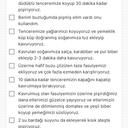
düdüklü tenceremize koyup 30 dakika kadar
pişiriyoruz.
▢
Benim buzluğumda pişmiş etim vardı onu
kullandım.
▢
Tenceremize yağlarımızı koyuyoruz ve yemeklik
küp küp doğranmış soğanımıza tuz ekleyip
kavuruyoruz.
▢
Kavrulan soğanımıza salça, karabiber ve pul biber
ekleyip 2-3 dakika daha kavuruyoruz.
▢
Üzerine hafif buzu çözülen taze fasulyemizi
ekliyoruz ve çok fazla ezmeden karıştırıyoruz.
▢
10 dakika kadar tenceremizin kapağını kapatıp
kavrulmaya bırakıyoruz.
▢
Kavrulmuş olan fasulyemizin üzerine pişirdiğimiz
dana etlerimizi güzelce yayıyoruz ve etlerimizin
üzerine de dilimlenmiş domates ve yeşil biber
koyup yemeğimizi süslüyoruz.
▢
2 su bardağı suyunu da ekleyerek kısık ateşte
pişiriyoruz.