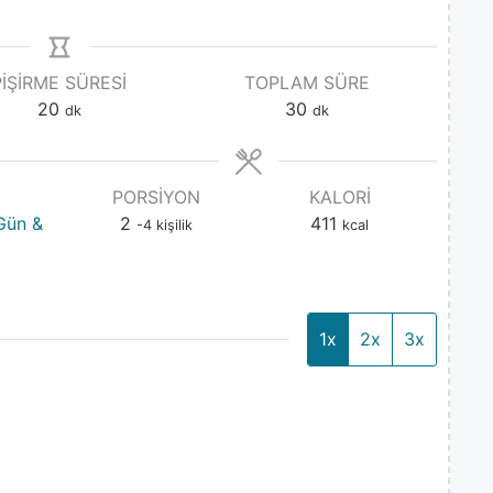
PIŞIRME SÜRESI
TOPLAM SÜRE
20
30
dk
dk
PORSIYON
KALORI
Gün &
2
411
-4 kişilik
kcal
1x
2x
3x