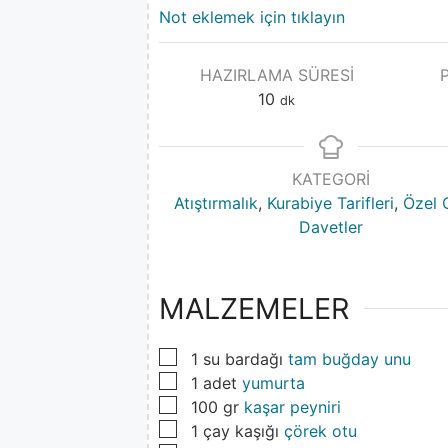
Not eklemek için tıklayın
HAZIRLAMA SÜRESI
10
dk
KATEGORI
Atıştırmalık
,
Kurabiye Tarifleri
,
Özel 
Davetler
MALZEMELER
▢
1
su bardağı
tam buğday unu
▢
1
adet
yumurta
▢
100
gr
kaşar peyniri
▢
1
çay kaşığı
çörek otu