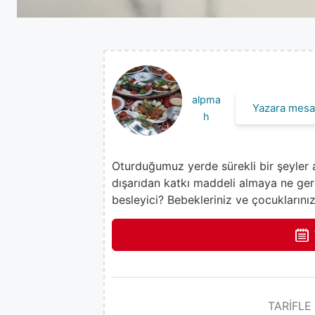
alpma
Yazara mesaj
h
Oturduğumuz yerde sürekli bir şeyler a
dışarıdan katkı maddeli almaya ne ge
besleyici? Bebekleriniz ve çocuklarını
TARİFLE