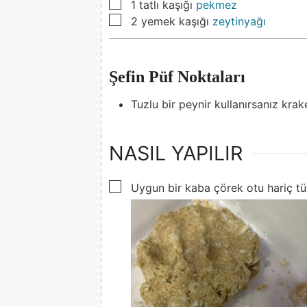
▢
1
tatlı kaşığı
pekmez
▢
2
yemek kaşığı
zeytinyağı
Şefin Püf Noktaları
Tuzlu bir peynir kullanırsanız krak
NASIL YAPILIR
▢
Uygun bir kaba çörek otu hariç tü