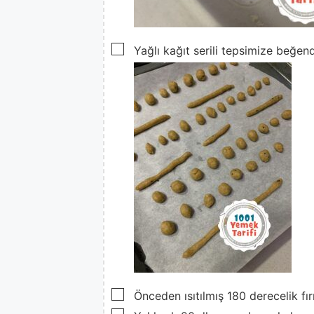
▢
Yağlı kağıt serili tepsimize beğen
▢
Önceden ısıtılmış 180 derecelik fı