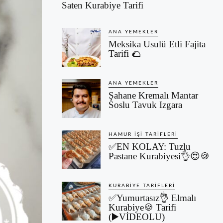
Saten Kurabiye Tarifi
ANA YEMEKLER
Meksika Usulü Etli Fajita
Tarifi 🌮
ANA YEMEKLER
Şahane Kremalı Mantar
Soslu Tavuk Izgara
HAMUR İŞI TARIFLERI
✅EN KOLAY: Tuzlu
Pastane Kurabiyesi👌😍🍪
KURABIYE TARIFLERI
✅Yumurtasız👌 Elmalı
Kurabiye🍪 Tarifi
(▶️VİDEOLU)