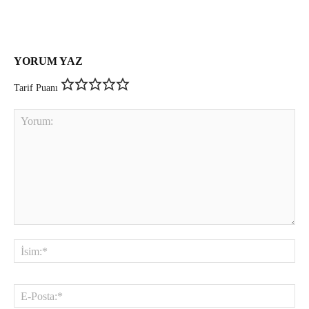
YORUM YAZ
Tarif Puanı
Yorum:
İsi
E-
Pos