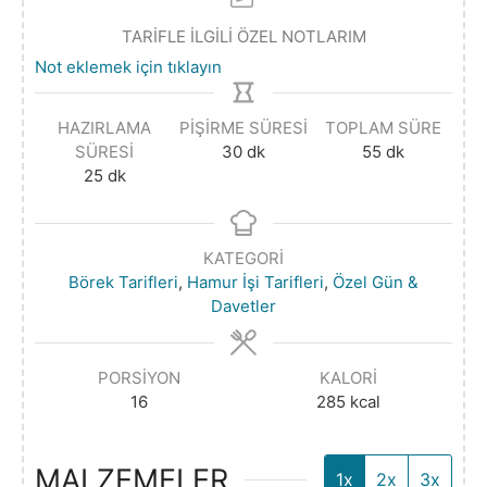
TARİFLE İLGİLİ ÖZEL NOTLARIM
Not eklemek için tıklayın
HAZIRLAMA
PIŞIRME SÜRESI
TOPLAM SÜRE
SÜRESI
30
dk
55
dk
25
dk
KATEGORI
Börek Tarifleri
,
Hamur İşi Tarifleri
,
Özel Gün &
Davetler
PORSIYON
KALORI
16
285
kcal
MALZEMELER
1x
2x
3x