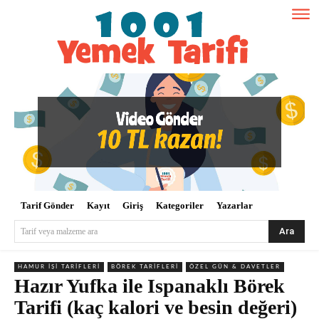
Tarif Gönder
Kayıt
Giriş
Kategoriler
Yazarlar
Ara
Tarif veya malzeme ara
HAMUR İŞI TARIFLERI
BÖREK TARIFLERI
ÖZEL GÜN & DAVETLER
Hazır Yufka ile Ispanaklı Börek
Tarifi (kaç kalori ve besin değeri)