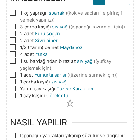
▢
1
kg yaprağı
ıspanak
((kök ve sapları ile pirinçli
yemek yapınız))
▢
3
çorba kaşığı
sıvıyağ
((ıspanağı kavurmak için))
▢
2
adet
Kuru soğan
▢
2
adet
Sivri biber
▢
1/2
(Yarım) demet
Maydanoz
▢
4
adet
Yufka
▢
1
su bardağından biraz az
sıvıyağ
((yufkayı
yağlamak için))
▢
1
adet
Yumurta sarısı
((üzerine sürmek için))
▢
1
çorba kaşığı
sıvıyağ
▢
Yarım
çay kaşığı
Tuz ve Karabiber
▢
1
çay kaşığı
Çörek otu
NASIL YAPILIR
▢
Ispanağın yaprakları yıkanıp süzülür ve doğranır.