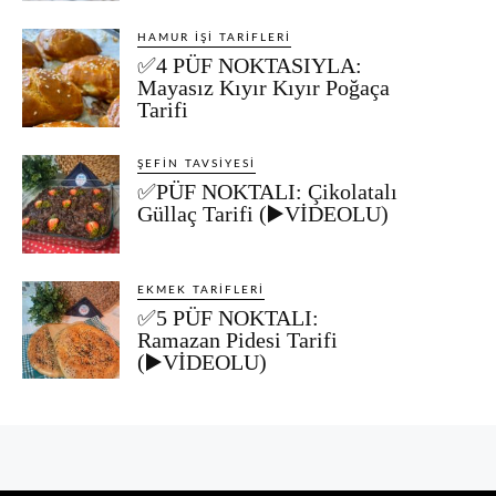
HAMUR İŞI TARIFLERI
✅4 PÜF NOKTASIYLA:
Mayasız Kıyır Kıyır Poğaça
Tarifi
ŞEFIN TAVSIYESI
✅PÜF NOKTALI: Çikolatalı
Güllaç Tarifi (▶️VİDEOLU)
EKMEK TARIFLERI
✅5 PÜF NOKTALI:
Ramazan Pidesi Tarifi
(▶️VİDEOLU)