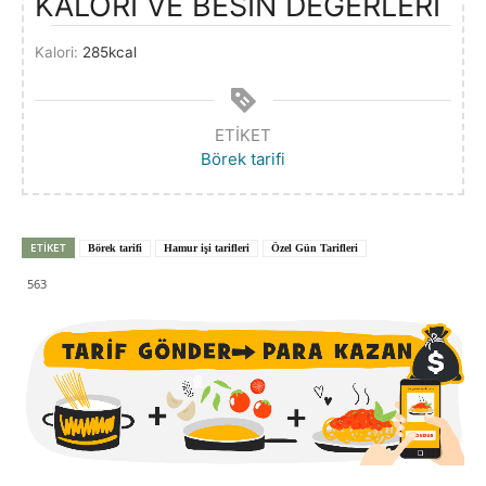
KALORİ VE BESİN DEĞERLERİ
Kalori:
285
kcal
ETIKET
Börek tarifi
ETIKET
Börek tarifi
Hamur işi tarifleri
Özel Gün Tarifleri
563