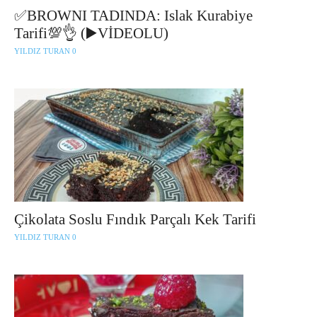
✅BROWNI TADINDA: Islak Kurabiye
Tarifi💯👌 (▶️VİDEOLU)
YILDIZ TURAN
0
Çikolata Soslu Fındık Parçalı Kek Tarifi
YILDIZ TURAN
0