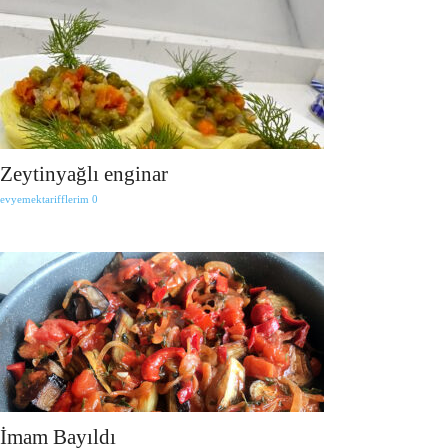
Zeytinyağlı enginar
evyemektarifflerim
0
İmam Bayıldı