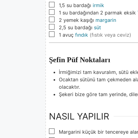
▢
1,5
su bardağı
irmik
▢
1
su bardağından 2 parmak eksik
▢
2
yemek kaşığı
margarin
▢
2,5
su bardağı
süt
▢
1
avuç
fındık
(fıstık veya ceviz)
Şefin Püf Noktaları
İrmiğimizi tam kavuralım, sütü ekl
Ocaktan sütünü tam çekmeden ala
olacaktır.
Şekeri bize göre tam yerinde, dilers
NASIL YAPILIR
▢
Margarini küçük bir tencereye alar