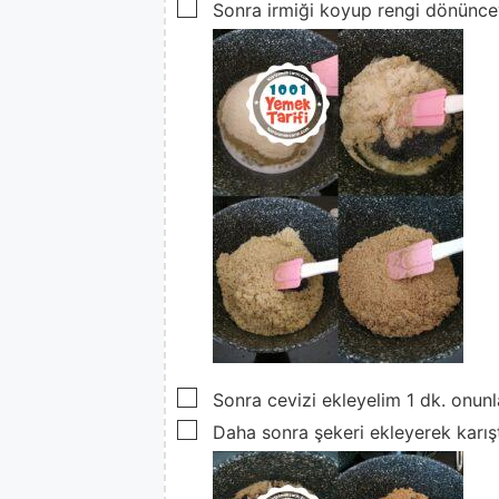
▢
Sonra irmiği koyup rengi dönünce
▢
Sonra cevizi ekleyelim 1 dk. onunl
▢
Daha sonra şekeri ekleyerek karışt