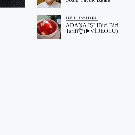
ŞEFIN TAVSIYESI
ADANA İŞİ ❗Bici Bici
Tarifi👌(▶️VİDEOLU)