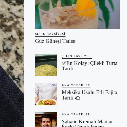
ŞEFIN TAVSIYESI
Güz Güneşi Tatlısı
ŞEFIN TAVSIYESI
✅En Kolay: Çilekli Turta
Tarifi
ANA YEMEKLER
Meksika Usulü Etli Fajita
Tarifi 🌮
ANA YEMEKLER
Şahane Kremalı Mantar
Soslu Tavuk Izgara