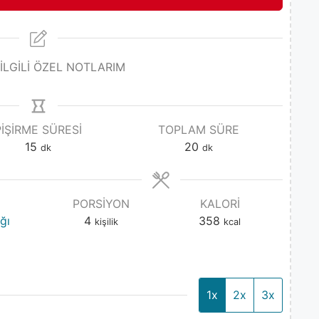
 İLGİLİ ÖZEL NOTLARIM
PIŞIRME SÜRESI
TOPLAM SÜRE
15
20
dk
dk
PORSIYON
KALORI
ğı
4
358
kişilik
kcal
1x
2x
3x