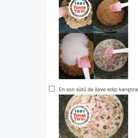
▢
En son sütü de ilave edip karıştır