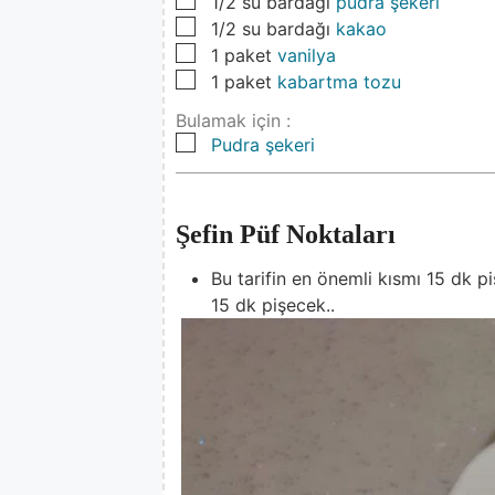
▢
1/2
su bardağı
pudra şekeri
▢
1/2
su bardağı
kakao
▢
1
paket
vanilya
▢
1
paket
kabartma tozu
Bulamak için :
▢
Pudra şekeri
Şefin Püf Noktaları
Bu tarifin en önemli kısmı 15 dk p
15 dk pişecek..