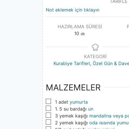
TARİFLE
Not eklemek için tıklayın
HAZIRLAMA SÜRESI
10
dk
KATEGORI
Kurabiye Tarifleri
,
Özel Gün & Dave
MALZEMELER
▢
1
adet
yumurta
▢
1. 5
su bardağı
un
▢
3
yemek kaşığı
mandalina veya po
▢
2
yemek kaşığı
oda ısısında yumu