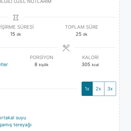
 İLGİLİ ÖZEL NOTLARIM
PIŞIRME SÜRESI
TOPLAM SÜRE
15
25
dk
dk
PORSIYON
KALORI
tler
8
305
kişilik
kcal
1x
2x
3x
rtakal suyu
şamış tereyağı