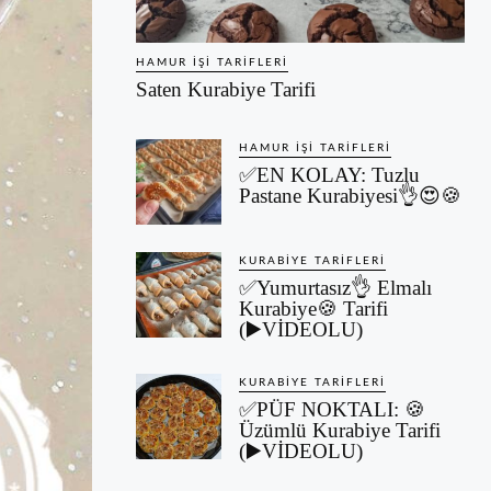
HAMUR İŞI TARIFLERI
Saten Kurabiye Tarifi
HAMUR İŞI TARIFLERI
✅EN KOLAY: Tuzlu
Pastane Kurabiyesi👌😍🍪
KURABIYE TARIFLERI
✅Yumurtasız👌 Elmalı
Kurabiye🍪 Tarifi
(▶️VİDEOLU)
KURABIYE TARIFLERI
✅PÜF NOKTALI: 🍪
Üzümlü Kurabiye Tarifi
(▶️VİDEOLU)