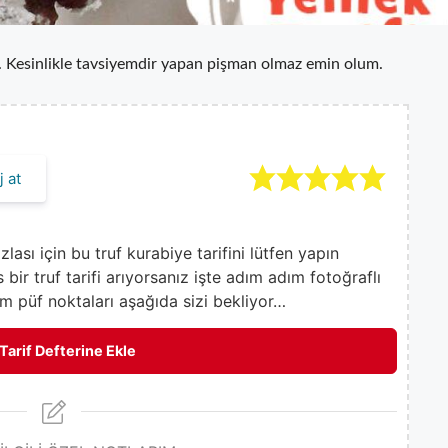
ar. Kesinlikle tavsiyemdir yapan pişman olmaz emin olum.
 at
ası için bu truf kurabiye tarifini lütfen yapın
bir truf tarifi arıyorsanız işte adım adım fotoğraflı
üm püf noktaları aşağıda sizi bekliyor…
Tarif Defterine Ekle