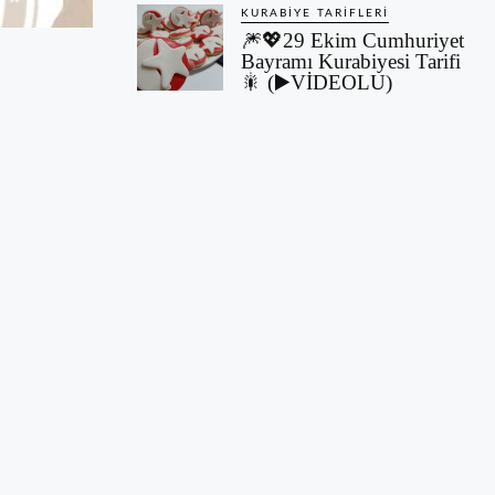
KURABIYE TARIFLERI
🎆💖29 Ekim Cumhuriyet
Bayramı Kurabiyesi Tarifi
🎇 (▶️VİDEOLU)