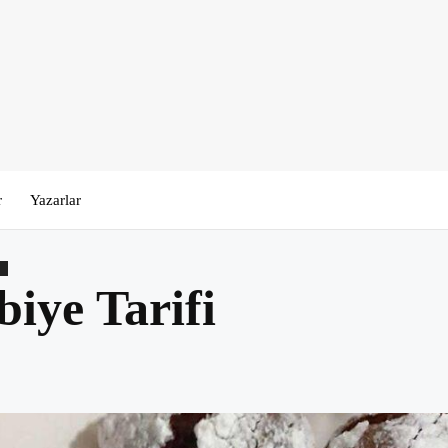
r
Yazarlar
I
iye Tarifi