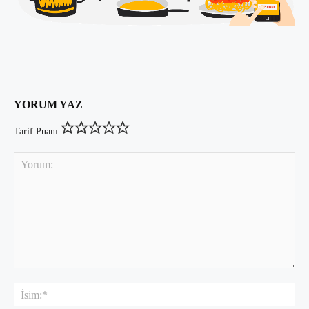
YORUM YAZ
Tarif Puanı
Yorum:
İsi