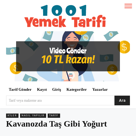
Tarif Gönder
Kayıt
Giriş
Kategoriler
Yazarlar
Ara
Tarif veya malzeme ara
KILER
NASIL YAPILIR
TARIF
Kavanozda Taş Gibi Yoğurt