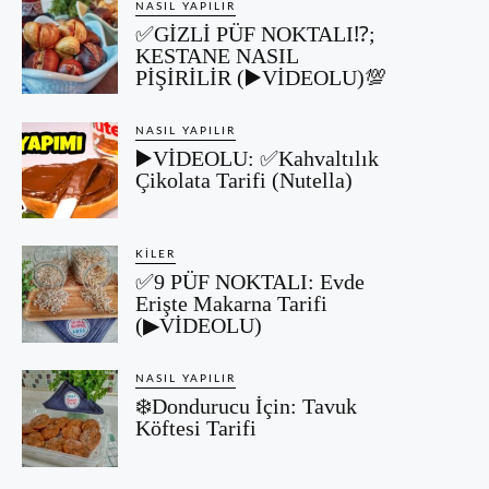
NASIL YAPILIR
✅GİZLİ PÜF NOKTALI⁉️;
KESTANE NASIL
PİŞİRİLİR (▶️VİDEOLU)💯
NASIL YAPILIR
▶️VİDEOLU: ✅Kahvaltılık
Çikolata Tarifi (Nutella)
KILER
✅9 PÜF NOKTALI: Evde
Erişte Makarna Tarifi
(▶VİDEOLU)
NASIL YAPILIR
❄️Dondurucu İçin: Tavuk
Köftesi Tarifi