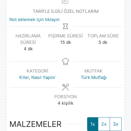
TARİFLE İLGİLİ ÖZEL NOTLARIM
Not eklemek için tıklayın
HAZIRLAMA
PIŞIRME SÜRESI
TOPLAM SÜRE
SÜRESI
15
dk
5
dk
4
dk
KATEGORI
MUTFAK
Kiler
,
Nasıl Yapılır
Türk Mutfağı
PORSIYON
4
kişilik
MALZEMELER
1x
2x
3x