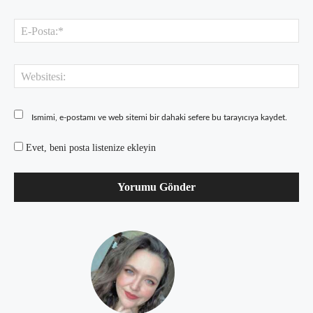
E-
Pos
Web
Ismimi, e-postamı ve web sitemi bir dahaki sefere bu tarayıcıya kaydet.
Evet, beni posta listenize ekleyin