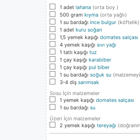
▢
1
adet
lahana
(orta boy )
▢
500
gram
kıyma
(orta yağlı)
▢
1
su bardağı
ince bulgur
(köftelik)
▢
1
adet
kuru soğan
▢
1,5
yemek kaşığı
domates salçası
▢
4
yemek kaşığı
sıvı yağı
▢
1
tatlı kaşığı
tuz
▢
1
çay kaşığı
karabiber
▢
1
çay kaşığı
pul biber
▢
1
su bardağı
soğuk su
(malzemeyi
▢
3-4
diş
sarımsak
Sosu İçin malzemeler
▢
1
yemek kaşığı
domates salçası
▢
1
su bardağı
su
Üzeri İçin malzemeler
▢
2
yemek kaşığı
tereyağı
(doğranm