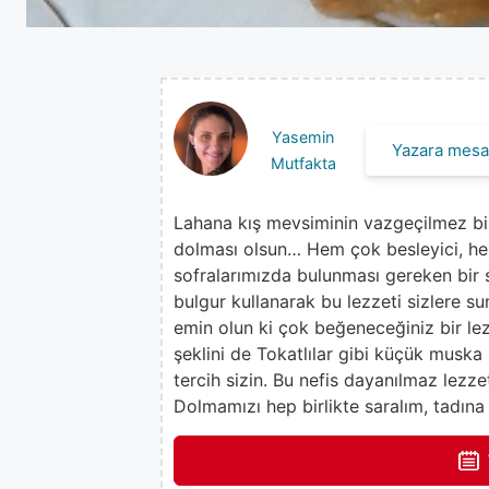
Yasemin
Yazara mesaj
Mutfakta
Lahana kış mevsiminin vazgeçilmez bir l
dolması olsun… Hem çok besleyici, hem
sofralarımızda bulunması gereken bir se
bulgur kullanarak bu lezzeti sizlere s
emin olun ki çok beğeneceğiniz bir lez
şeklini de Tokatlılar gibi küçük muska 
tercih sizin. Bu nefis dayanılmaz lezze
Dolmamızı hep birlikte saralım, tadı