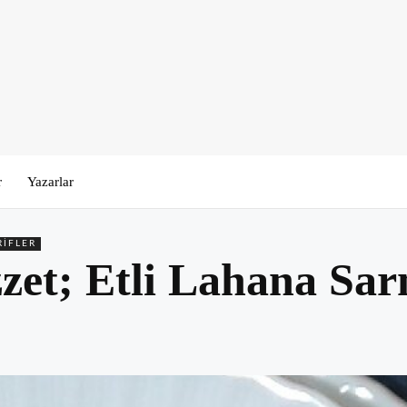
r
Yazarlar
RIFLER
et; Etli Lahana Sarm