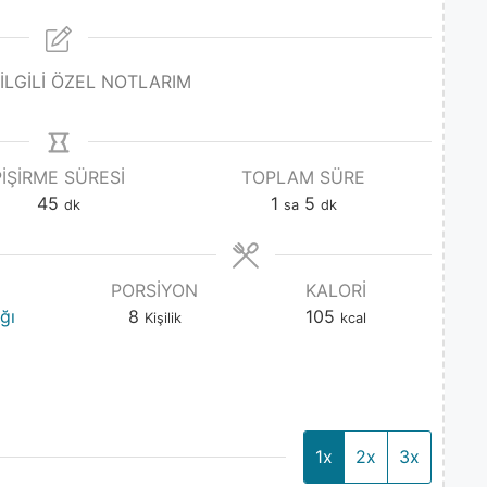
 İLGİLİ ÖZEL NOTLARIM
PIŞIRME SÜRESI
TOPLAM SÜRE
45
1
5
dk
sa
dk
PORSIYON
KALORI
ğı
8
105
Kişilik
kcal
1x
2x
3x