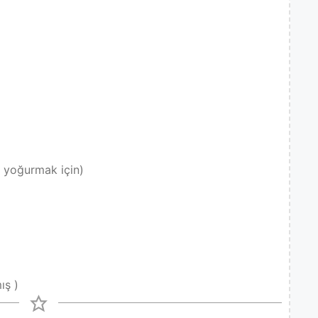
 yoğurmak için)
ış )